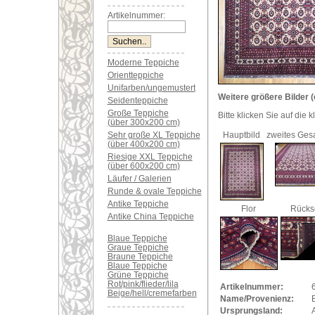
Artikelnummer:
Moderne Teppiche
Orientteppiche
Unifarben/ungemustert
Weitere größere Bilder (
Seidenteppiche
Große Teppiche
Bitte klicken Sie auf die 
(über 300x200 cm)
Sehr große XL Teppiche
Hauptbild
zweites Ges
(über 400x200 cm)
Riesige XXL Teppiche
(über 600x200 cm)
Läufer / Galerien
Runde & ovale Teppiche
Antike Teppiche
Flor
Rücks
Antike China Teppiche
Blaue Teppiche
Graue Teppiche
Braune Teppiche
Blaue Teppiche
Grüne Teppiche
Rot/pink/flieder/lila
Artikelnummer:
Beige/hell/cremefarben
Name/Provenienz:
Ursprungsland: