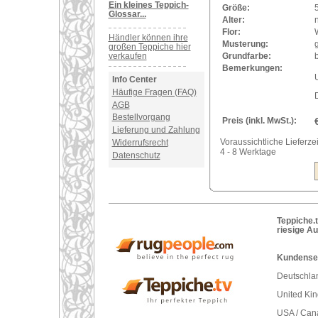
Ein kleines Teppich-
Größe:
Glossar...
Alter:
Flor:
Händler können ihre
Musterung:
großen Teppiche hier
verkaufen
Grundfarbe:
b
Bemerkungen:
U
Info Center
Häufige Fragen (FAQ)
AGB
Bestellvorgang
Preis (inkl. MwSt.):
Lieferung und Zahlung
Voraussichtliche Lieferzei
Widerrufsrecht
4 - 8 Werktage
Datenschutz
Teppiche.t
riesige A
Kundenser
Deutschlan
United Ki
USA / Can