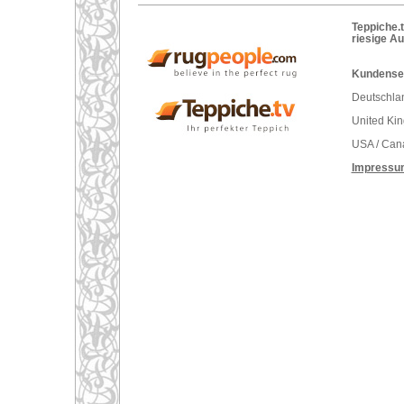
Teppiche.t
riesige A
Kundenser
Deutschlan
United Ki
USA / Can
Impressu