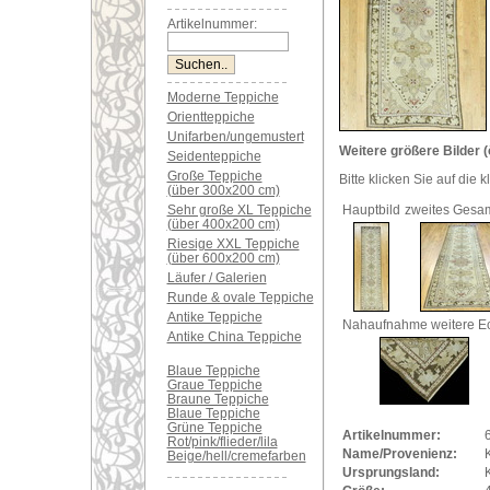
Artikelnummer:
Moderne Teppiche
Orientteppiche
Unifarben/ungemustert
Weitere größere Bilder (
Seidenteppiche
Große Teppiche
Bitte klicken Sie auf die 
(über 300x200 cm)
Sehr große XL Teppiche
Hauptbild
zweites Gesam
(über 400x200 cm)
Riesige XXL Teppiche
(über 600x200 cm)
Läufer / Galerien
Runde & ovale Teppiche
Antike Teppiche
Nahaufnahme weitere E
Antike China Teppiche
Blaue Teppiche
Graue Teppiche
Braune Teppiche
Blaue Teppiche
Grüne Teppiche
Artikelnummer:
Rot/pink/flieder/lila
Name/Provenienz:
Beige/hell/cremefarben
Ursprungsland: