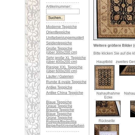
Artikelnummer:
Moderne Teppiche
Orientteppiche
Unifarben/ungemustert
Seidenteppiche
Weitere größere Bilder (
Große Teppiche
(über 300x200 cm)
Bitte klicken Sie auf die 
Sehr große XL Teppiche
(über 400x200 cm)
Hauptbild
zweites Ge
Riesige XXL Teppiche
(über 600x200 cm)
Läufer / Galerien
Runde & ovale Teppiche
Antike Teppiche
Antike China Teppiche
Nahaufnahme
Nahau
Ecke
Blaue Teppiche
Graue Teppiche
Braune Teppiche
Blaue Teppiche
Grüne Teppiche
Rückseite
Rot/pink/flieder/lila
Beige/hell/cremefarben