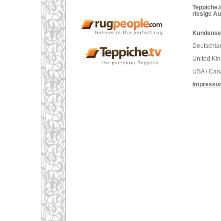
Teppiche.t
riesige A
Kundenser
Deutschlan
United Ki
USA / Can
Impressu