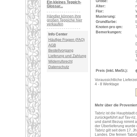
Größe:
Ein kleines Teppich-
Glossar...
Alter:
Flor:
Händler können ihre
Musterung:
f
großen Teppiche hier
Grundfarbe:
verkaufen
Knoten pro qm:
Bemerkungen:
Info Center
U
Häufige Fragen (FAQ)
AGB
Bestellvorgang
Lieferung und Zahlung
Widerrufsrecht
Datenschutz
Preis (inkl. MwSt.):
Voraussichtliche Lieferzei
4 - 8 Werktage
Mehr über die Provenienz 
Tabriz ist die Hauptstadt
zurückgeführt auf Tav-riz
und damit Bezug nimmt a
der Überlieferung wurde 
Tabriz gilt seit dem 17. 
Landes. Die feinen Tabriz