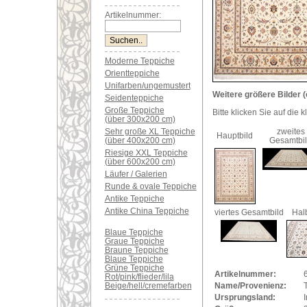
Artikelnummer:
Moderne Teppiche
Orientteppiche
Unifarben/ungemustert
Weitere größere Bilder (
Seidenteppiche
Große Teppiche
Bitte klicken Sie auf die 
(über 300x200 cm)
Sehr große XL Teppiche
zweites
Hauptbild
(über 400x200 cm)
Gesamtbi
Riesige XXL Teppiche
(über 600x200 cm)
Läufer / Galerien
Runde & ovale Teppiche
Antike Teppiche
Antike China Teppiche
viertes Gesamtbild
Hal
Blaue Teppiche
Graue Teppiche
Braune Teppiche
Blaue Teppiche
Grüne Teppiche
Artikelnummer:
Rot/pink/flieder/lila
Beige/hell/cremefarben
Name/Provenienz:
T
Ursprungsland:
I