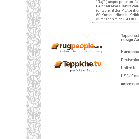
"Raj" (ausgesprochen: "ra
Feinheit eines Tabriz we
(entspricht der Maßeinhei
60 Knotenreihen in Kettri
durchschnittlich 690.000
Teppiche.t
riesige A
Kundenser
Deutschlan
United Ki
USA / Can
Impressu