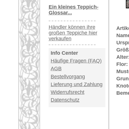
Teppiche.tv - gro
riesige Auswahl
Kundenservice:
Deutschland / Öst
United Kingdom: 
USA / Canada: +1
Impressum
|
Kont