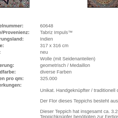
ße moderne Teppiche | neue und antike Orientteppiche -
erreich: +49 (0)40 450 4102
+44 (0)20 7183 4544
 646-688-1335
akt
|
Geschäftsbedingungen