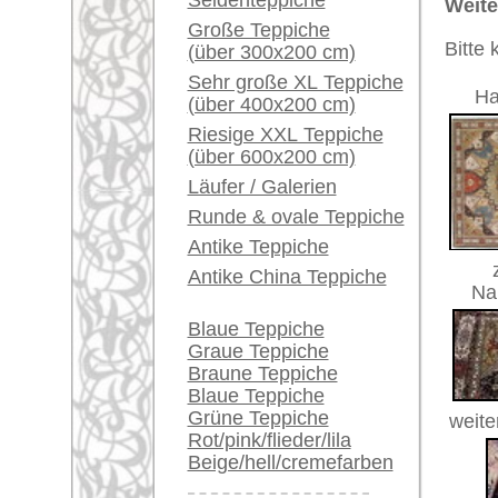
Ein kleines Teppich-
Glossar...
Händler können ihre
Artikelnummer:
60648
großen Teppiche hier
Name/Provenienz:
Tabriz I
verkaufen
Ursprungsland:
Indien
Größe:
317 x 31
Info Center
Alter:
neu
Häufige Fragen (FAQ)
Flor:
Wolle (m
AGB
Musterung:
geometri
Bestellvorgang
Grundfarbe:
diverse 
Lieferung und Zahlung
Knoten pro qm:
325.000
Widerrufsrecht
Bemerkungen:
Unikat. H
Datenschutz
Der Flor
Dieser T
Teppichk
ungefähr
€ 4.900
Preis (inkl. MwSt.):
Voraussichtliche Lieferzeit:
4 - 8 Werktage
in