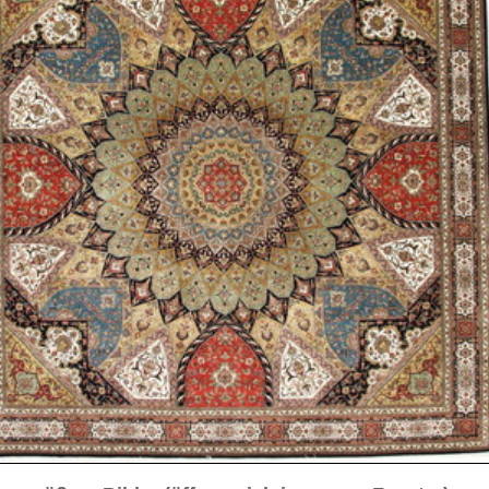
sich in neuem Fenster)
ilder weiter unten für Bilder in höherer Auflösung
ld
Nahansicht Bordüre
drittes Gesamtbild
Nahansicht
Nahaufnahme weitere
viertes
Detailaufnahme
Ecke
Gesamtbild
Gesamtbild
Nahansicht Medaillon
Rückseite