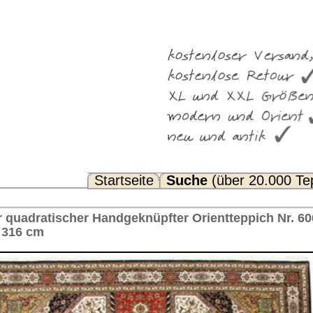
Suche
(über 20.000 Teppiche)
Noch Fragen? FAQ...
fter Orientteppich Nr. 60648 Tabriz Impuls™ Indien