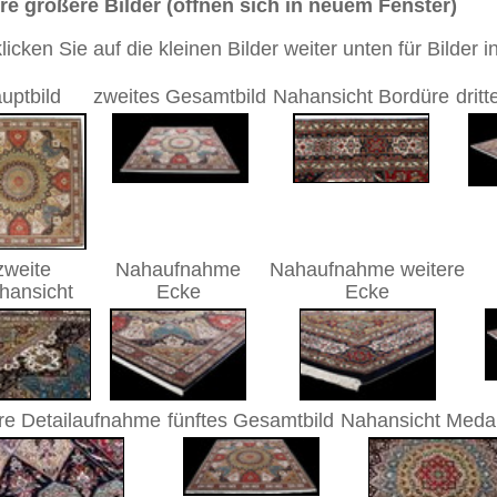
mpuls™
6 cm
it Seidenanteilen)
sch / Medaillon
Farben
andgeknüpfter / traditionell orientalischer Teppich
 dieses Teppichs besteht aus Wolle mit Seidenanteilen
eppich hat insgesamt ca. 3.256.500 Knoten. Erfahrene
nüpfer benötigten zur Fertigstellung dieses Teppichs
 4.342 Stunden oder 482 Werktage.
 Warenkorb