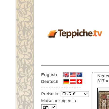
Startseite
English
Neuer quadratischer Handgeknüp
317 x 316 cm
Deutsch
Preise in:
Maße anzeigen in:
Einloggen
Noch kein Kunden-
Login?
Ihr Warenkorb:
Ihr Warenkorb ist leer.