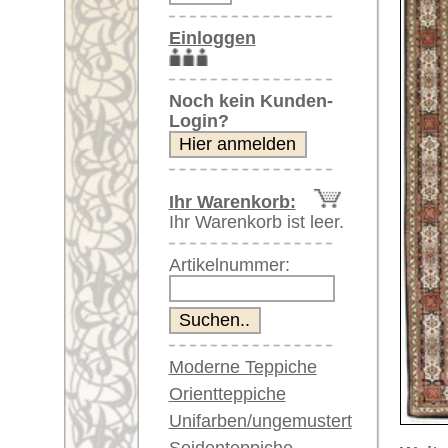
Artikelnummer:
Moderne Teppiche
Orientteppiche
Unifarben/ungemustert
Seidenteppiche
Weitere größere Bilder (öffnen 
Große Teppiche
Bitte klicken Sie auf die kleinen B
(über 300x200 cm)
Sehr große XL Teppiche
Hauptbild
zweites Gesamtbi
(über 400x200 cm)
Riesige XXL Teppiche
(über 600x200 cm)
Läufer / Galerien
Runde & ovale Teppiche
Antike Teppiche
zweite
Nahaufnahme
Antike China Teppiche
Nahansicht
Ecke
Blaue Teppiche
Graue Teppiche
Braune Teppiche
Blaue Teppiche
Grüne Teppiche
weitere Detailaufnahme
fünftes 
Rot/pink/flieder/lila
Beige/hell/cremefarben