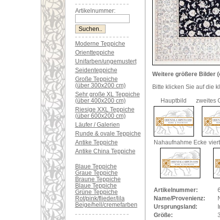
Artikelnummer:
Moderne Teppiche
Orientteppiche
Unifarben/ungemustert
Seidenteppiche
Weitere größere Bilder (
Große Teppiche
(über 300x200 cm)
Bitte klicken Sie auf die 
Sehr große XL Teppiche
(über 400x200 cm)
Hauptbild
zweites 
Riesige XXL Teppiche
(über 600x200 cm)
Läufer / Galerien
Runde & ovale Teppiche
Antike Teppiche
Nahaufnahme Ecke
vier
Antike China Teppiche
Blaue Teppiche
Graue Teppiche
Braune Teppiche
Blaue Teppiche
Artikelnummer:
Grüne Teppiche
Rot/pink/flieder/lila
Name/Provenienz:
Beige/hell/cremefarben
Ursprungsland:
I
Größe: