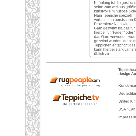
Knüpfung ist die gestoche
seine zum weitaus größte
kunstvolle minutiöse Sche
Nain Teppiche speziell i
verbreiteten persischen K
Provenienz Nain wird di
Garn gezwirnt ist, das fü
hierbei für "Faden" oder 
das Garn verwendet wurd
gezwirnt wurden, desto d
Teppichen entspricht das
kann hierbei stark variie
üblich zu.
Teppiche.t
riesige A
Kundenser
Deutschlan
United Ki
USA / Can
Impressu