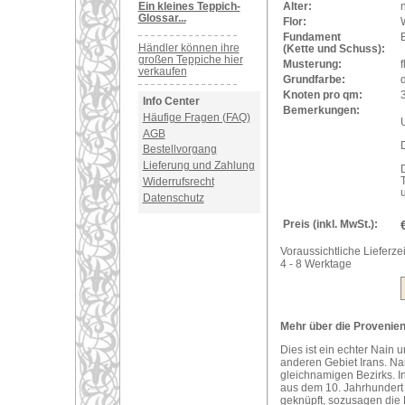
Ein kleines Teppich-
Alter:
Glossar...
Flor:
Fundament
Händler können ihre
(Kette und Schuss):
großen Teppiche hier
Musterung:
f
verkaufen
Grundfarbe:
Knoten pro qm:
Info Center
Bemerkungen:
Häufige Fragen (FAQ)
U
AGB
Bestellvorgang
Lieferung und Zahlung
Widerrufsrecht
Datenschutz
Preis (inkl. MwSt.):
Voraussichtliche Lieferzei
4 - 8 Werktage
Mehr über die Provenienz
Dies ist ein echter Nain
anderen Gebiet Irans. Nain
gleichnamigen Bezirks. I
aus dem 10. Jahrhundert 
geknüpft, sozusagen die 