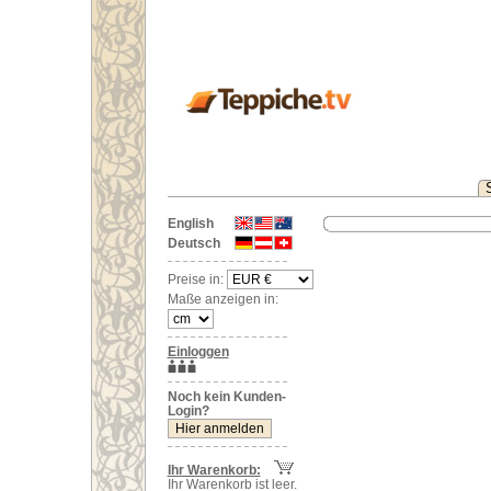
English
Deutsch
Preise in:
Maße anzeigen in:
Einloggen
Noch kein Kunden-
Login?
Ihr Warenkorb:
Ihr Warenkorb ist leer.