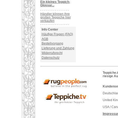
Ein kleines Teppich-
Glossar...
Händler können ihre
großen Teppiche hier
verkaufen
Info Center
Häufige Fragen (FAQ)
AGB
Bestellvorgang
Lieferung und Zahlung
Widerrufsrecht
Datenschutz
Teppiche.t
riesige A
Kundenser
Deutschlan
United Ki
USA / Can
Impressu