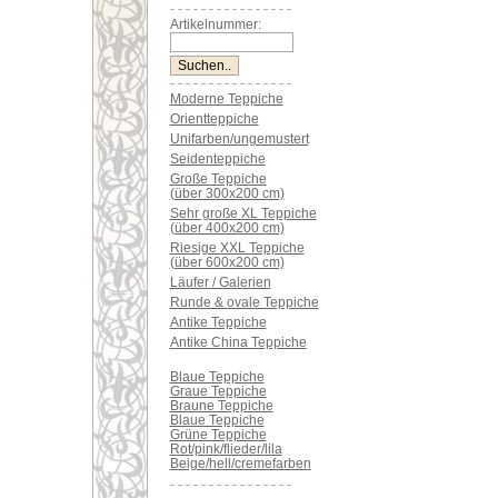
Artikelnummer:
Moderne Teppiche
Orientteppiche
Unifarben/ungemustert
Seidenteppiche
Große Teppiche
(über 300x200 cm)
Sehr große XL Teppiche
(über 400x200 cm)
Riesige XXL Teppiche
(über 600x200 cm)
Läufer / Galerien
Runde & ovale Teppiche
Antike Teppiche
Antike China Teppiche
Blaue Teppiche
Graue Teppiche
Braune Teppiche
Blaue Teppiche
Grüne Teppiche
Rot/pink/flieder/lila
Beige/hell/cremefarben