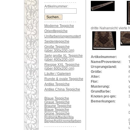
Artikelnummer:
Moderne Teppiche
dritte Nahansicht
vierte 
Orientteppiche
Unifarben/ungemustert
Seidenteppiche
Große Teppiche
(über 300x200 cm)
Sehr große XL Teppiche
Artikelnummer:
(über 400x200 cm)
Name/Provenienz:
Riesige XXL Teppiche
Ursprungsland:
(über 600x200 cm)
Größe:
Läufer / Galerien
Alter:
Runde & ovale Teppiche
Flor:
Antike Teppiche
Musterung:
Antike China Teppiche
Grundfarbe:
Knoten pro qm:
Blaue Teppiche
Bemerkungen:
Graue Teppiche
U
Braune Teppiche
Blaue Teppiche
Grüne Teppiche
Rot/pink/flieder/lila
Beige/hell/cremefarben