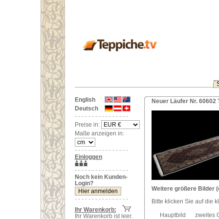
English
Neuer Läufer Nr. 60602 
Deutsch
Preise in:
Maße anzeigen in:
Einloggen
Noch kein Kunden-
Login?
Weitere größere Bilder (
Bitte klicken Sie auf die 
Ihr Warenkorb:
Hauptbild
zweites 
Ihr Warenkorb ist leer.