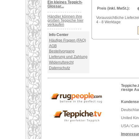
Ein kleines Teppich-
Glossar...
Preis (inkl. MwSt.):
Händler können ihre
Voraussichtliche Lieferzei
großen Teppiche hier
4 - 8 Werktage
verkaufen
Info Center
Häufige Fragen (FAQ)
AGB
Bestellvorgang
Lieferung und Zahlung
Widerrufsrecht
Datenschutz
Teppiche.t
riesige A
Kundenser
Deutschlan
United Ki
USA / Can
Impressu