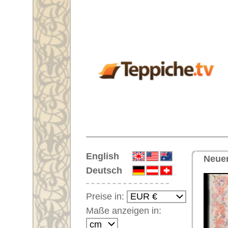
Startseite
English
Neuer Läufer Nr. 60595 Tabriz 50
Deutsch
Preise in:
Maße anzeigen in:
Einloggen
Noch kein Kunden-
Login?
Ihr Warenkorb:
Ihr Warenkorb ist leer.