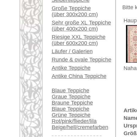
Alter:
neu
Ein kleines Teppich-
Flor:
Wolle
Glossar...
Musterung:
floral / 
Grundfarbe:
beige
Händler können ihre
Knoten pro qm:
500.000
großen Teppiche hier
verkaufen
Bemerkungen:
Unikat. H
Info Center
Der Flor
Häufige Fragen (FAQ)
Dieser T
AGB
Teppichk
Bestellvorgang
ungefähr
Lieferung und Zahlung
Widerrufsrecht
€ 4.400
Preis (inkl. MwSt.):
Datenschutz
Voraussichtliche Lieferzeit:
4 - 8 Werktage
in
Mehr über die Provenienz Tabriz 
Tabriz ist die Hauptstadt der Prov
zurückgeführt auf Tav-riz, das in 
damit Bezug nimmt auf die zahll
Überlieferung wurde die Stadt vom
Tabriz gilt seit dem 17. Jh. als 
Die feinen Tabriz-Knüpfungen gelte