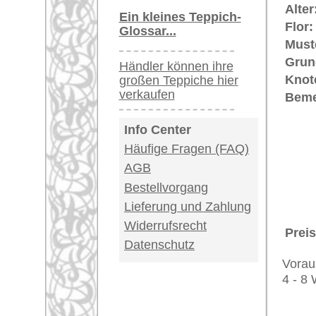
(ausgesprochen: "radsch") bedeute
eines Tabriz werden hierbei die K
der Maßeinheit eines "Gereh") gezä
Knotenreihen in Kettrichtung vorli
durchschnittlich 480.000 Knoten/m
Teppiche.tv - gro
riesige Auswahl
Kundenservice:
Deutschland / Öst
United Kingdom: 
USA / Canada: +1
Impressum
|
Kont