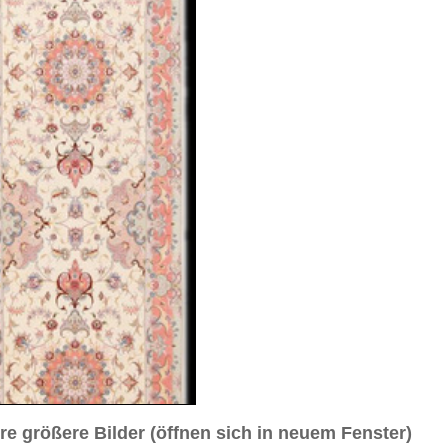
sich in neuem Fenster)
ilder weiter unten für Bilder in höherer Auflösung
ittes Gesamtbild
Nahansicht
Nahaufnahme Ecke
tes Gesamtbild
Nahansicht Medaillon
Rückseite
 raj
 cm (Läufer)