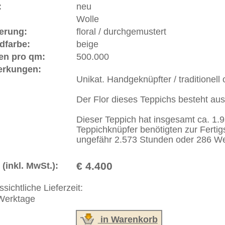
t "Knotenreihe" auf persisch. Zur Feststellung der Feinheit
noten auf einer Knotenreihe innerhalb von 7 cm (entspricht
hlt. Tabriz 50 raj bedeutet also, dass auf 7 cm 50
egen. Dieser Teppich hat somit eine Feinheit von
².
ße moderne Teppiche | neue und antike Orientteppiche -
erreich: +49 (0)40 450 4102
+44 (0)20 7183 4544
 646-688-1335
akt
|
Geschäftsbedingungen