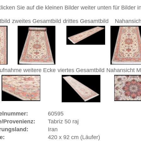
durchgemustert
andgeknüpfter / traditionell orientalischer Teppich
 dieses Teppichs besteht aus Wolle
eppich hat insgesamt ca. 1.930.000 Knoten. Erfahrene
nüpfer benötigten zur Fertigstellung dieses Teppichs
 2.573 Stunden oder 286 Werktage.
 Warenkorb
50 raj | Iran
inz
Aserbaidjan
im Nordwesten Irans. Der Name wird
Pahlavi etwa mit der "Urgrund der Flüsse" übersetzt wird und
osen am Vulkan Sahend entspringenden Quellen. Nach der
 Kalifen Harun al-Rashid ca. im Jahre 800 gegründet.
ein sehr bedeutendes Teppich-Produktionszentrum des Landes.
n als die besten, die im Iran geknüpft werden. "Raj"