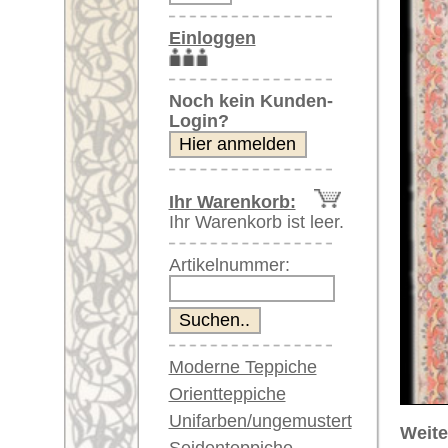
Artikelnummer:
Moderne Teppiche
Orientteppiche
Unifarben/ungemustert
Weitere größere Bilder (öffnen 
Seidenteppiche
Bitte klicken Sie auf die kleinen B
Große Teppiche
(über 300x200 cm)
Hauptbild
zweites Gesamtbild
dr
Sehr große XL Teppiche
(über 400x200 cm)
Riesige XXL Teppiche
(über 600x200 cm)
Läufer / Galerien
Runde & ovale Teppiche
Antike Teppiche
Nahaufnahme weitere Ecke
vier
Antike China Teppiche
Blaue Teppiche
Graue Teppiche
Braune Teppiche
Blaue Teppiche
Artikelnummer:
60595
Grüne Teppiche
Name/Provenienz:
Tabriz 50
Rot/pink/flieder/lila
Ursprungsland:
Iran
Beige/hell/cremefarben
Größe:
420 x 92