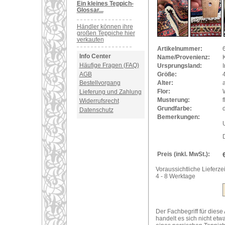
Ein kleines Teppich-
Glossar...
Händler können ihre
großen Teppiche hier
verkaufen
Artikelnummer:
Info Center
Name/Provenienz:
Häufige Fragen (FAQ)
Ursprungsland:
I
AGB
Größe:
Alter:
a
Bestellvorgang
Flor:
Lieferung und Zahlung
Musterung:
f
Widerrufsrecht
Grundfarbe:
Datenschutz
Bemerkungen:
U
Preis (inkl. MwSt.):
Voraussichtliche Lieferzei
4 - 8 Werktage
Der Fachbegriff für diese
handelt es sich nicht e