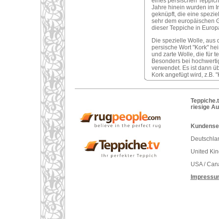
eines persischen Teppich
Jahre hinein wurden im I
geknüpft, die eine spezie
sehr dem europäischen G
dieser Teppiche in Europ
Die spezielle Wolle, aus 
persische Wort "Kork" hei
und zarte Wolle, die für 
Besonders bei hochwertig
verwendet. Es ist dann ü
Kork angefügt wird, z.B. 
Teppiche.t
riesige A
Kundenser
Deutschlan
United Ki
USA / Can
Impressu