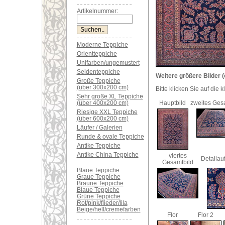
Artikelnummer:
Moderne Teppiche
Orientteppiche
Unifarben/ungemustert
Seidenteppiche
Weitere größere Bilder (
Große Teppiche
(über 300x200 cm)
Bitte klicken Sie auf die 
Sehr große XL Teppiche
(über 400x200 cm)
Hauptbild
zweites Ges
Riesige XXL Teppiche
(über 600x200 cm)
Läufer / Galerien
Runde & ovale Teppiche
Antike Teppiche
Antike China Teppiche
viertes
Detaila
Gesamtbild
Blaue Teppiche
Graue Teppiche
Braune Teppiche
Blaue Teppiche
Grüne Teppiche
Rot/pink/flieder/lila
Beige/hell/cremefarben
Flor
Flor 2