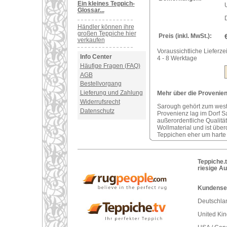
Ein kleines Teppich-
U
Glossar...
Händler können ihre
großen Teppiche hier
Preis (inkl. MwSt.):
verkaufen
Voraussichtliche Lieferzei
Info Center
4 - 8 Werktage
Häufige Fragen (FAQ)
AGB
Bestellvorgang
Lieferung und Zahlung
Mehr über die Provenienz
Widerrufsrecht
Sarough gehört zum west
Datenschutz
Provenienz lag im Dorf S
außerordentliche Qualitä
Wollmaterial und ist über
Teppichen eher um harte
Teppiche.t
riesige A
Kundenser
Deutschlan
United Ki