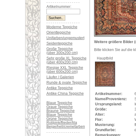
Artikelnummer:
Moderne Teppiche
Orientteppiche
Unifarben/ungemustert
Weitere größere Bilder (
Seidenteppiche
Große Teppiche
Bitte klicken Sie auf die 
(über 300x200 cm)
Sehr große XL Teppiche
Hauptbild
(über 400x200 cm)
Riesige XXL Teppiche
(über 600x200 cm)
Läufer / Galerien
Runde & ovale Teppiche
Antike Teppiche
Antike China Teppiche
Artikelnummer:
Name/Provenienz:
Blaue Teppiche
Ursprungsland:
I
Graue Teppiche
Größe:
Braune Teppiche
Alter:
a
Blaue Teppiche
Grüne Teppiche
Flor:
Rot/pink/flieder/lila
Musterung:
f
Beige/hell/cremefarben
Grundfarbe:
Bemerkungen: