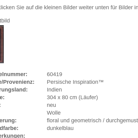
andgeknüpfter / traditionell orientalischer Teppich
 dieses Teppichs besteht aus Wolle
stück mit Nr. 60420.
gnelement dieses Teppichs ist das Botteh-Muster und in
leineren Form das Mir-Muster, im Westen besser bekannt
ley Design. Das Botteh-Motiv wird meistens in Form einer
gestellt und versinnbildlicht Fruchtbarkeit und ewiges
s kommt oft in Teppichen aus Kerman im Iran, Indien und
kaukasischen Teppichen vor. Das Wort Botteh stammt aus
ischen und bedeutet Busch oder Strauch.
ein Preis verfügbar
ße moderne Teppiche | neue und antike Orientteppiche -
erreich: +49 (0)40 450 4102