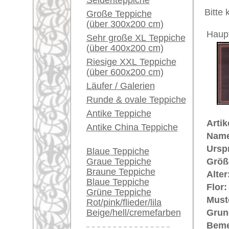
Unikat. H
Ein kleines Teppich-
Glossar...
Der Flor
Zwillings
Händler können ihre
großen Teppiche hier
Ein Desi
verkaufen
seiner k
als Pais
Info Center
Träne dar
Häufige Fragen (FAQ)
Leben. E
antiken 
AGB
dem pers
Bestellvorgang
Lieferung und Zahlung
noch k
Preis (inkl. MwSt.):
Widerrufsrecht
Datenschutz
Voraussichtliche Lieferzeit:
4 - 8 Werktage
Teppiche.tv - gro
riesige Auswahl
Kundenservice:
Deutschland / Öst