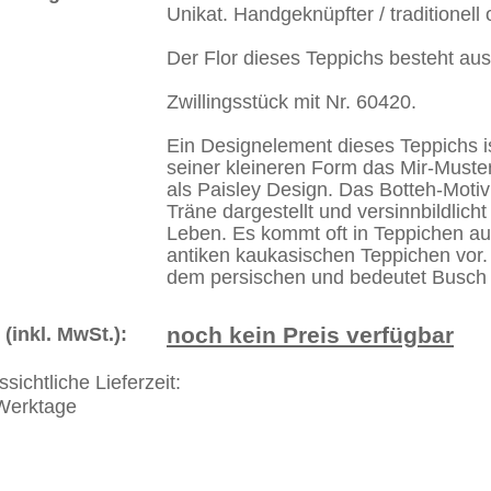
+44 (0)20 7183 4544
 646-688-1335
akt
|
Geschäftsbedingungen