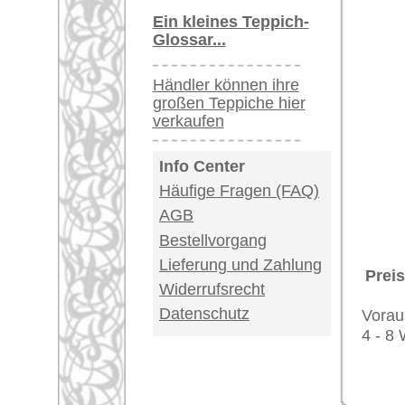
United Kingdom: 
USA / Canada: +1
Impressum
|
Kont