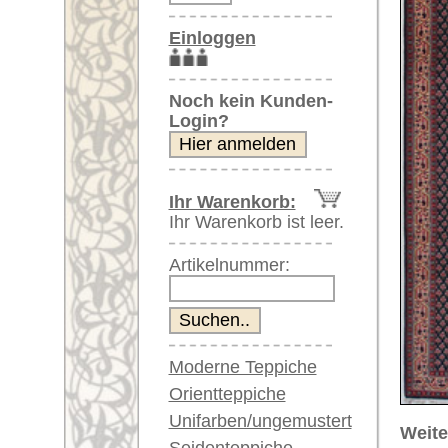
Artikelnummer:
Moderne Teppiche
Orientteppiche
Unifarben/ungemustert
Weitere größere Bilder (öffnen 
Seidenteppiche
Bitte klicken Sie auf die kleinen B
Große Teppiche
(über 300x200 cm)
Hauptbild
Sehr große XL Teppiche
(über 400x200 cm)
Riesige XXL Teppiche
(über 600x200 cm)
Läufer / Galerien
Runde & ovale Teppiche
Antike Teppiche
Artikelnummer:
60419
Antike China Teppiche
Name/Provenienz:
Persisch
Ursprungsland:
Indien
Blaue Teppiche
Graue Teppiche
Größe:
304 x 80
Braune Teppiche
Alter:
neu
Blaue Teppiche
Flor:
Wolle
Grüne Teppiche
Musterung:
floral u
Rot/pink/flieder/lila
Beige/hell/cremefarben
Grundfarbe:
dunkelbl
Bemerkungen: