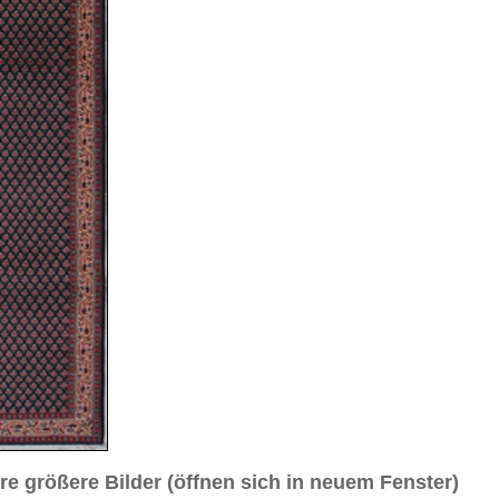
sich in neuem Fenster)
ilder weiter unten für Bilder in höherer Auflösung
e Inspiration™
 cm (Läufer)
nd geometrisch / durchgemustert
au