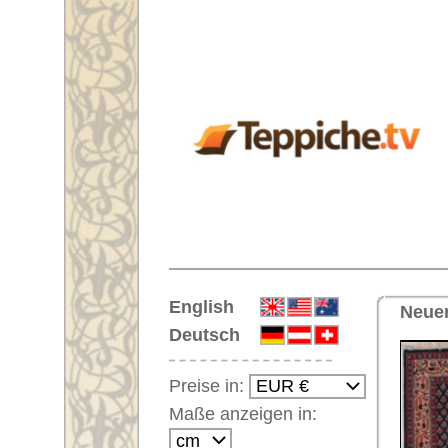
Startseite
English
Neuer Läufer Nr. 60419 Persisc
Deutsch
Preise in:
Maße anzeigen in:
Einloggen
Noch kein Kunden-
Login?
Ihr Warenkorb:
Ihr Warenkorb ist leer.