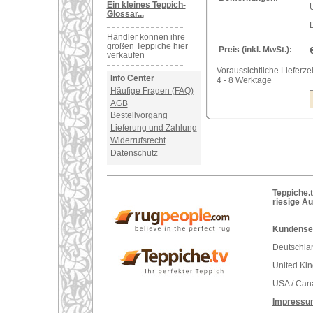
Ein kleines Teppich-
U
Glossar...
Händler können ihre
großen Teppiche hier
Preis (inkl. MwSt.):
verkaufen
Voraussichtliche Lieferzei
Info Center
4 - 8 Werktage
Häufige Fragen (FAQ)
AGB
Bestellvorgang
Lieferung und Zahlung
Widerrufsrecht
Datenschutz
Teppiche.t
riesige A
Kundenser
Deutschlan
United Ki
USA / Can
Impressu