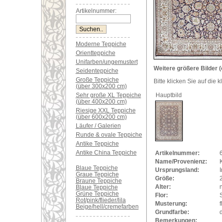
Artikelnummer:
Moderne Teppiche
Orientteppiche
Unifarben/ungemustert
Weitere größere Bilder (
Seidenteppiche
Große Teppiche
Bitte klicken Sie auf die 
(über 300x200 cm)
Sehr große XL Teppiche
Hauptbild
(über 400x200 cm)
Riesige XXL Teppiche
(über 600x200 cm)
Läufer / Galerien
Runde & ovale Teppiche
Antike Teppiche
Antike China Teppiche
Artikelnummer:
Name/Provenienz:
Blaue Teppiche
Ursprungsland:
Graue Teppiche
Größe:
Braune Teppiche
Alter:
Blaue Teppiche
Grüne Teppiche
Flor:
Rot/pink/flieder/lila
Musterung:
f
Beige/hell/cremefarben
Grundfarbe:
Bemerkungen: