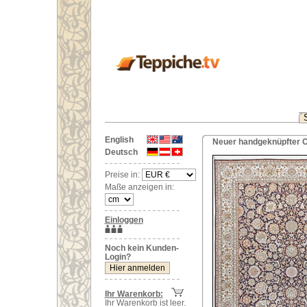
English
Neuer handgeknüpfter Or
Deutsch
Preise in:
Maße anzeigen in:
Einloggen
Noch kein Kunden-
Login?
Ihr Warenkorb:
Ihr Warenkorb ist leer.