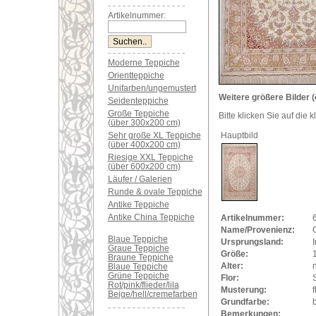
Artikelnummer:
Moderne Teppiche
Orientteppiche
Unifarben/ungemustert
Weitere größere Bilder (
Seidenteppiche
Große Teppiche
Bitte klicken Sie auf die 
(über 300x200 cm)
Sehr große XL Teppiche
Hauptbild
(über 400x200 cm)
Riesige XXL Teppiche
(über 600x200 cm)
Läufer / Galerien
Runde & ovale Teppiche
Antike Teppiche
Antike China Teppiche
Artikelnummer:
Name/Provenienz:
Blaue Teppiche
Ursprungsland:
I
Graue Teppiche
Größe:
Braune Teppiche
Alter:
Blaue Teppiche
Grüne Teppiche
Flor:
Rot/pink/flieder/lila
Musterung:
f
Beige/hell/cremefarben
Grundfarbe:
Bemerkungen: