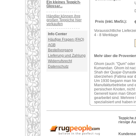
Ein kleines Teppich-
U
Glossar...
Händler können ihre
großen Teppiche hier
Preis (inkl. MwSt.):
verkaufen
Voraussichtliche Lieferzei
Info Center
4 - 8 Werktage
Häufige Fragen (FAQ)
AGB
Bestellvorgang
Lieferung und Zahlung
Mehr über die Provenien
Widerrufsrecht
Ghom (auch: "Qum" oder "G
Datenschutz
Kumandan. Ghom ist na
Shah der Quajar-Dynastie
überziehen (Fatima war 
Um 1930 begann man hier
Manufakturbetriebe und e
persischen Knoten, nicht 
Generell kann man Ghom T
gearbeitet sind. Mehrere
spezialisiert und haben i
Teppiche.t
riesige A
Kundenser