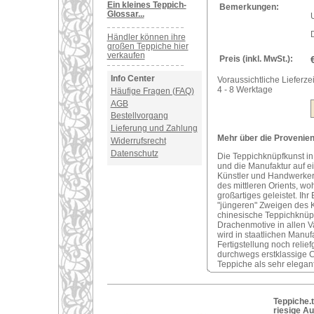
Ein kleines Teppich-
Bemerkungen:
Glossar...
U
Händler können ihre
großen Teppiche hier
verkaufen
Preis (inkl. MwSt.):
Info Center
Voraussichtliche Lieferzei
4 - 8 Werktage
Häufige Fragen (FAQ)
AGB
Bestellvorgang
Lieferung und Zahlung
Mehr über die Provenie
Widerrufsrecht
Datenschutz
Die Teppichknüpfkunst in 
und die Manufaktur auf e
Künstler und Handwerker
des mittleren Orients, wo
großartiges geleistet. Ihr
"jüngeren" Zweigen des 
chinesische Teppichknüpf
Drachenmotive in allen V
wird in staatlichen Manu
Fertigstellung noch reli
durchwegs erstklassige 
Teppiche als sehr elegan
Teppiche.t
riesige A