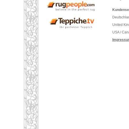
Kundenser
Deutschlan
United Ki
USA / Can
Impressu