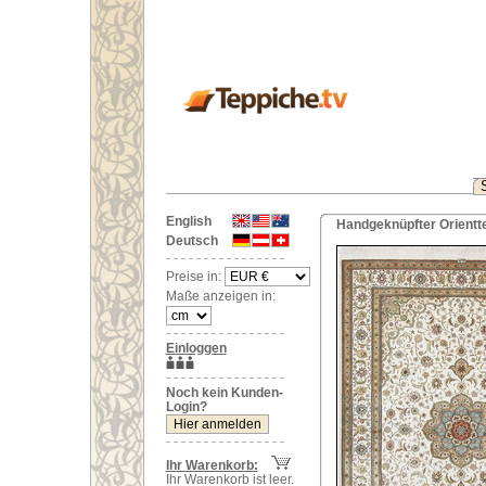
English
Handgeknüpfter Orientte
Deutsch
Preise in:
Maße anzeigen in:
Einloggen
Noch kein Kunden-
Login?
Ihr Warenkorb:
Ihr Warenkorb ist leer.