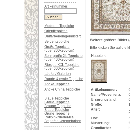
Artikelnummer:
Moderne Teppiche
Orientteppiche
Unifarben/ungemustert
Weitere größere Bilder (
Seidenteppiche
Große Teppiche
Bitte klicken Sie auf die 
(über 300x200 cm)
Sehr große XL Teppiche
Hauptbild
(über 400x200 cm)
Riesige XXL Teppiche
(über 600x200 cm)
Läufer / Galerien
Runde & ovale Teppiche
Antike Teppiche
Antike China Teppiche
Artikelnummer:
Name/Provenienz:
Blaue Teppiche
Ursprungsland:
Graue Teppiche
Größe:
Braune Teppiche
Alter:
Blaue Teppiche
Grüne Teppiche
Rot/pink/flieder/lila
Flor:
Beige/hell/cremefarben
Musterung:
f
Grundfarbe: