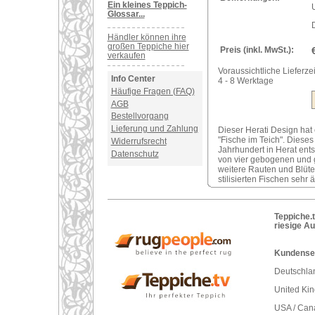
Ein kleines Teppich-
U
Glossar...
Händler können ihre
großen Teppiche hier
Preis (inkl. MwSt.):
verkaufen
Voraussichtliche Lieferzei
Info Center
4 - 8 Werktage
Häufige Fragen (FAQ)
AGB
Bestellvorgang
Lieferung und Zahlung
Dieser Herati Design hat
"Fische im Teich". Diese
Widerrufsrecht
Jahrhundert in Herat ents
Datenschutz
von vier gebogenen und g
weitere Rauten und Blüt
stilisierten Fischen sehr 
Teppiche.t
riesige A
Kundenser
Deutschlan
United Ki
USA / Can