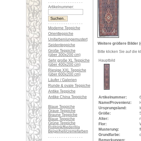
Artikelnummer:
Moderne Teppiche
Orientteppiche
Unifarben/ungemustert
Weitere größere Bilder (
Seidenteppiche
Große Teppiche
Bitte klicken Sie auf die 
(über 300x200 cm)
Sehr große XL Teppiche
Hauptbild
(über 400x200 cm)
Riesige XXL Teppiche
(über 600x200 cm)
Läufer / Galerien
Runde & ovale Teppiche
Antike Teppiche
Antike China Teppiche
Artikelnummer:
Name/Provenienz:
Blaue Teppiche
Ursprungsland:
Graue Teppiche
Größe:
Braune Teppiche
Alter:
Blaue Teppiche
Grüne Teppiche
Flor:
Rot/pink/flieder/lila
Musterung:
f
Beige/hell/cremefarben
Grundfarbe:
Bemerkungen: