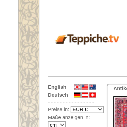
Startseite
English
Antiker handgeknüpfter Orientt
Deutsch
Preise in:
Maße anzeigen in:
Einloggen
Noch kein Kunden-
Login?
Ihr Warenkorb:
Ihr Warenkorb ist leer.