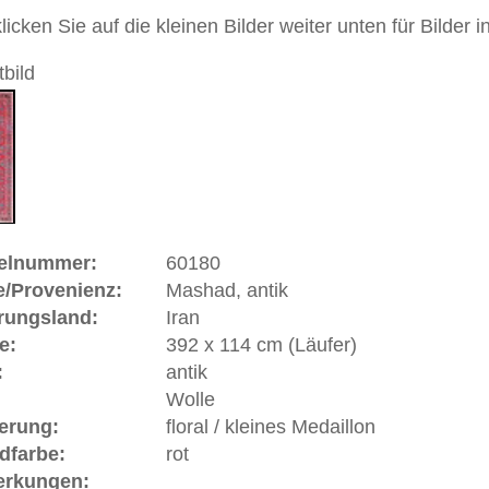
andgeknüpfter / traditionell orientalischer Teppich
 dieses Teppichs besteht aus Wolle
ein Preis verfügbar
, antik | Iran
had) befindet sich im Nordosten Irans in der Provinz
Stadt ist Sanabad. Maschad ist ein begehrter Wallfahrtsort
nt ist nach Mekka zu pilgern. Darf sich der Mekka Pilger
ad-Pilger ein "Maschadi". Nadir Shah machte Maschad 1736
pich gehört zu den Hauptprovenienzen der persischen
rakteristik des Maschad-Teppichs liegt musterlich in einer
n Komposition, oft zierlich. Das typische "Maschad-Rot" ist
leichte Lilatönung hat. Als Knoten finden teilweise der
he Knoten Anwendung. Renommierte Familien-Knüpfereien
af) haben exemplarische Schönheiten geschaffen, deren
unzähligen Klein- und Mittelbetrieben fortsetzen. Die
e hochklassige glanzreiche etwas weichere Wolle.
ße moderne Teppiche | neue und antike Orientteppiche -