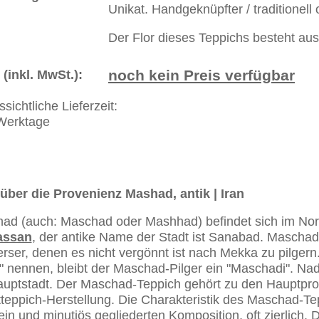
erreich: +49 (0)40 450 4102
+44 (0)20 7183 4544
 646-688-1335
akt
|
Geschäftsbedingungen