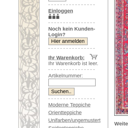
Artikelnummer:
Moderne Teppiche
Orientteppiche
Unifarben/ungemustert
Weitere größere Bilder (öffnen 
Seidenteppiche
Bitte klicken Sie auf die kleinen B
Große Teppiche
(über 300x200 cm)
Hauptbild
Sehr große XL Teppiche
(über 400x200 cm)
Riesige XXL Teppiche
(über 600x200 cm)
Läufer / Galerien
Runde & ovale Teppiche
Antike Teppiche
Artikelnummer:
60180
Antike China Teppiche
Name/Provenienz:
Mashad, 
Ursprungsland:
Iran
Blaue Teppiche
Graue Teppiche
Größe:
392 x 11
Braune Teppiche
Alter:
antik
Blaue Teppiche
Flor:
Wolle
Grüne Teppiche
Musterung:
floral / 
Rot/pink/flieder/lila
Beige/hell/cremefarben
Grundfarbe:
rot
Bemerkungen: