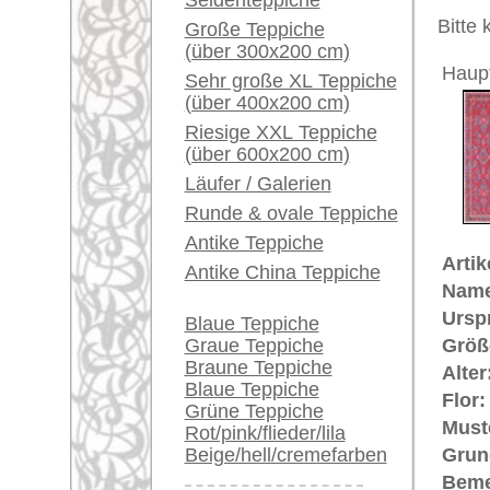
Unikat. H
Ein kleines Teppich-
Glossar...
Der Flor
Händler können ihre
noch k
Preis (inkl. MwSt.):
großen Teppiche hier
verkaufen
Voraussichtliche Lieferzeit:
4 - 8 Werktage
Info Center
Häufige Fragen (FAQ)
AGB
Bestellvorgang
Mehr über die Provenienz Mashad
Lieferung und Zahlung
Maschad (auch: Maschad oder Mash
Widerrufsrecht
Khorassan
, der antike Name der 
Datenschutz
der Perser, denen es nicht vergön
"Hadji" nennen, bleibt der Masch
zur Hauptstadt. Der Maschad-Tep
Orientteppich-Herstellung. Die Cha
sehr fein und minutiös gegliederte
eine tiefrote Grundfarbe, die eine 
persische, teilweise der türkisc
und große Meister wie Machmal(b
große Teppich-Traditionen sich in 
typische verwendete Wolle ist ein
Teppiche.tv - gro
riesige Auswahl