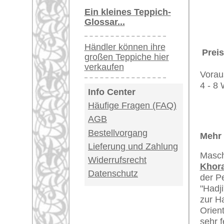
Kundenservice:
Deutschland / Öst
United Kingdom: 
USA / Canada: +1
Impressum
|
Kont