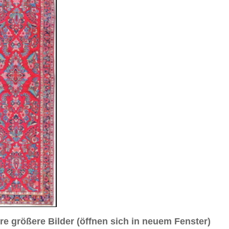
sich in neuem Fenster)
ilder weiter unten für Bilder in höherer Auflösung
antik
4 cm (Läufer)
kleines Medaillon