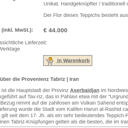
 646-688-1335
akt
|
Geschäftsbedingungen