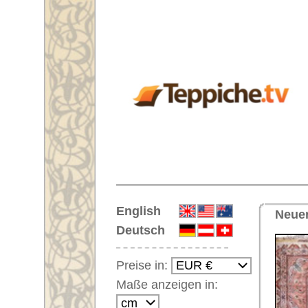
Startseite
English
Neuer Handgeknüpfter Übermaß-
Deutsch
Preise in:
Maße anzeigen in:
Einloggen
Noch kein Kunden-
Login?
Ihr Warenkorb:
Ihr Warenkorb ist leer.