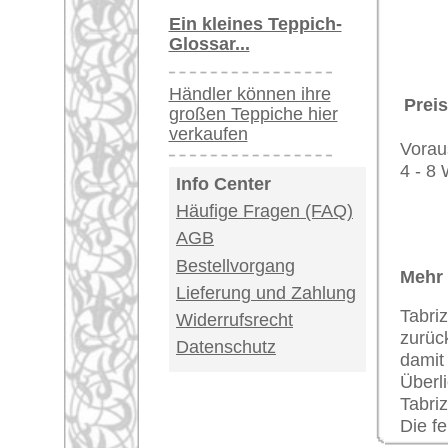
USA / Canada: +1
Impressum
|
Kont