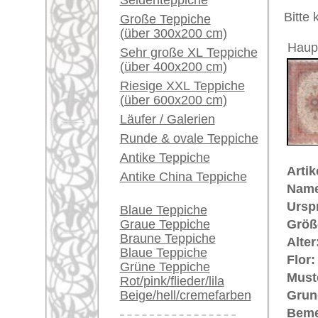
Unikat. H
Ein kleines Teppich-
Glossar...
Der Flor
Händler können ihre
€ 44.0
Preis (inkl. MwSt.):
großen Teppiche hier
verkaufen
Voraussichtliche Lieferzeit:
4 - 8 Werktage
Info Center
Häufige Fragen (FAQ)
in
AGB
Bestellvorgang
Mehr über die Provenienz Tabriz
Lieferung und Zahlung
Tabriz ist die Hauptstadt der Prov
Widerrufsrecht
zurückgeführt auf Tav-riz, das in 
Datenschutz
damit Bezug nimmt auf die zahll
Überlieferung wurde die Stadt vom
Tabriz gilt seit dem 17. Jh. als 
Die feinen Tabriz-Knüpfungen gelt
Teppiche.tv - gro
riesige Auswahl
Kundenservice:
Deutschland / Öst
United Kingdom: 