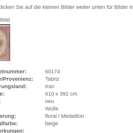
andgeknüpfter / traditionell orientalischer Teppich
 dieses Teppichs besteht aus Wolle
00
 Warenkorb
 | Iran
inz
Aserbaidjan
im Nordwesten Irans. Der Name wird
Pahlavi etwa mit der "Urgrund der Flüsse" übersetzt wird und
osen am Vulkan Sahend entspringenden Quellen. Nach der
 Kalifen Harun al-Rashid ca. im Jahre 800 gegründet.
ein sehr bedeutendes Teppich-Produktionszentrum des Landes.
en als die besten, die im Iran geknüpft werden.
ße moderne Teppiche | neue und antike Orientteppiche -
erreich: +49 (0)40 450 4102
+44 (0)20 7183 4544