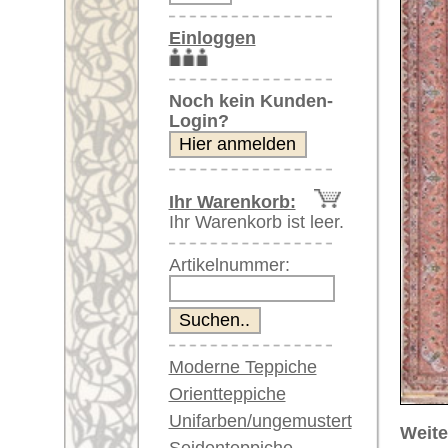
Artikelnummer:
Moderne Teppiche
Orientteppiche
Unifarben/ungemustert
Weitere größere Bilder (öffnen 
Seidenteppiche
Bitte klicken Sie auf die kleinen B
Große Teppiche
(über 300x200 cm)
Hauptbild
Sehr große XL Teppiche
(über 400x200 cm)
Riesige XXL Teppiche
(über 600x200 cm)
Läufer / Galerien
Runde & ovale Teppiche
Antike Teppiche
Artikelnummer:
60174
Antike China Teppiche
Name/Provenienz:
Tabriz
Ursprungsland:
Iran
Blaue Teppiche
Graue Teppiche
Größe:
610 x 39
Braune Teppiche
Alter:
neu
Blaue Teppiche
Flor:
Wolle
Grüne Teppiche
Musterung:
floral / 
Rot/pink/flieder/lila
Beige/hell/cremefarben
Grundfarbe:
beige
Bemerkungen: