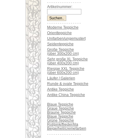
Artikelnummer:
Moderne Teppiche
Orientteppiche
Unifarben/ungemustert
Seidenteppiche
Große Teppiche
(über 300x200 cm)
Sehr große XL Teppiche
(über 400x200 cm)
Riesige XXL Teppiche
(über 600x200 cm)
Läufer / Galerien
Runde & ovale Teppiche
Antike Teppiche
Antike China Teppiche
Blaue Teppiche
Graue Teppiche
Braune Teppiche
Blaue Teppiche
Grüne Teppiche
Rot/pink/flieder/lila
Beige/hell/cremefarben