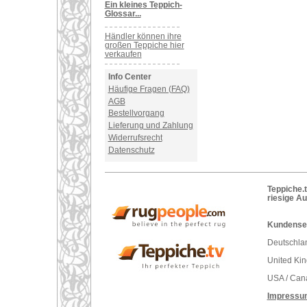
Ein kleines Teppich-
Glossar...
Händler können ihre
großen Teppiche hier
verkaufen
Info Center
Häufige Fragen (FAQ)
AGB
Bestellvorgang
Lieferung und Zahlung
Widerrufsrecht
Datenschutz
Teppiche.t
riesige A
Kundenser
Deutschlan
United Ki
USA / Can
Impressu