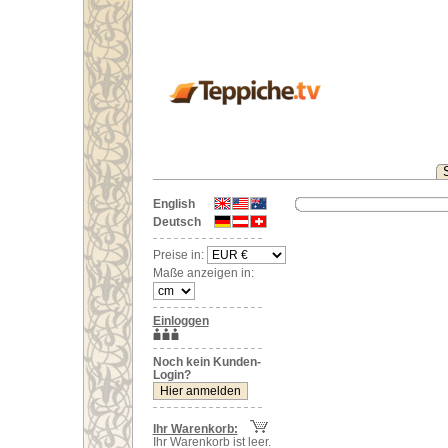
English
Deutsch
Preise in:
Maße anzeigen in:
Einloggen
Noch kein Kunden-
Login?
Ihr Warenkorb:
Ihr Warenkorb ist leer.