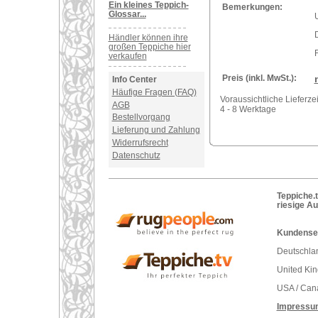
Ein kleines Teppich-
Bemerkungen:
Glossar...
U
Händler können ihre
großen Teppiche hier
verkaufen
Preis (inkl. MwSt.):
Info Center
Häufige Fragen (FAQ)
Voraussichtliche Lieferzei
AGB
4 - 8 Werktage
Bestellvorgang
Lieferung und Zahlung
Widerrufsrecht
Datenschutz
Teppiche.t
riesige A
Kundenser
Deutschlan
United Ki
USA / Can
Impressu