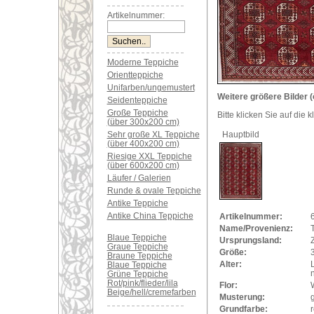
Artikelnummer:
Moderne Teppiche
Orientteppiche
Unifarben/ungemustert
Weitere größere Bilder (
Seidenteppiche
Große Teppiche
Bitte klicken Sie auf die 
(über 300x200 cm)
Sehr große XL Teppiche
Hauptbild
(über 400x200 cm)
Riesige XXL Teppiche
(über 600x200 cm)
Läufer / Galerien
Runde & ovale Teppiche
Antike Teppiche
Antike China Teppiche
Artikelnummer:
Name/Provenienz:
Blaue Teppiche
Ursprungsland:
Graue Teppiche
Größe:
Braune Teppiche
Alter:
Blaue Teppiche
Grüne Teppiche
Rot/pink/flieder/lila
Flor:
Beige/hell/cremefarben
Musterung:
Grundfarbe:
r