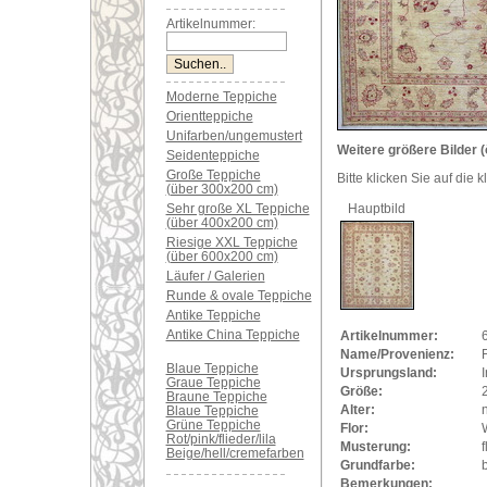
Artikelnummer:
Moderne Teppiche
Orientteppiche
Unifarben/ungemustert
Weitere größere Bilder (
Seidenteppiche
Große Teppiche
Bitte klicken Sie auf die 
(über 300x200 cm)
Sehr große XL Teppiche
Hauptbild
(über 400x200 cm)
Riesige XXL Teppiche
(über 600x200 cm)
Läufer / Galerien
Runde & ovale Teppiche
Antike Teppiche
Antike China Teppiche
Artikelnummer:
Name/Provenienz:
Blaue Teppiche
Ursprungsland:
Graue Teppiche
Größe:
Braune Teppiche
Alter:
Blaue Teppiche
Grüne Teppiche
Flor:
Rot/pink/flieder/lila
Musterung:
f
Beige/hell/cremefarben
Grundfarbe:
Bemerkungen: