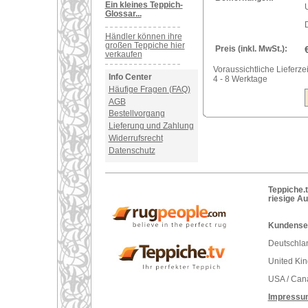
Ein kleines Teppich-
U
Glossar...
Händler können ihre
großen Teppiche hier
Preis (inkl. MwSt.):
verkaufen
Voraussichtliche Lieferzei
Info Center
4 - 8 Werktage
Häufige Fragen (FAQ)
AGB
Bestellvorgang
Lieferung und Zahlung
Widerrufsrecht
Datenschutz
Teppiche.t
riesige A
Kundenser
Deutschlan
United Ki
USA / Can
Impressu