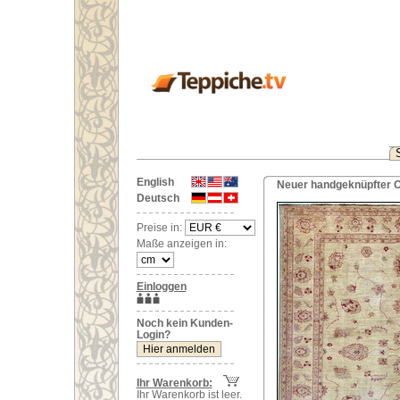
English
Neuer handgeknüpfter O
Deutsch
Preise in:
Maße anzeigen in:
Einloggen
Noch kein Kunden-
Login?
Ihr Warenkorb:
Ihr Warenkorb ist leer.