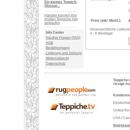
Ein kleines Teppich-
U
Glossar...
Händler können ihre
großen Teppiche hier
Preis (inkl. MwSt.):
verkaufen
Voraussichtliche Lieferzei
Info Center
4 - 8 Werktage
Häufige Fragen (FAQ)
AGB
Bestellvorgang
Lieferung und Zahlung
Widerrufsrecht
Datenschutz
Teppiche.t
riesige A
Kundenser
Deutschlan
United Ki
USA / Can
Impressu