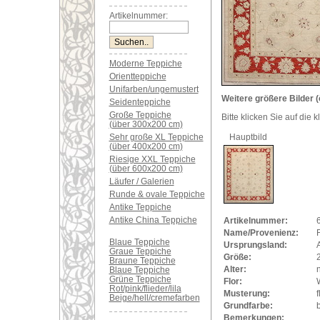
Artikelnummer:
Moderne Teppiche
Orientteppiche
Unifarben/ungemustert
Weitere größere Bilder (
Seidenteppiche
Große Teppiche
Bitte klicken Sie auf die 
(über 300x200 cm)
Sehr große XL Teppiche
Hauptbild
(über 400x200 cm)
Riesige XXL Teppiche
(über 600x200 cm)
Läufer / Galerien
Runde & ovale Teppiche
Antike Teppiche
Antike China Teppiche
Artikelnummer:
Name/Provenienz:
Blaue Teppiche
Ursprungsland:
Graue Teppiche
Größe:
Braune Teppiche
Alter:
Blaue Teppiche
Grüne Teppiche
Flor:
Rot/pink/flieder/lila
Musterung:
f
Beige/hell/cremefarben
Grundfarbe:
Bemerkungen: