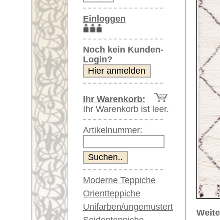
Artikelnummer:
Moderne Teppiche
Orientteppiche
Unifarben/ungemustert
Weitere größere Bilder (öffnen 
Seidenteppiche
Bitte klicken Sie auf die kleinen B
Große Teppiche
(über 300x200 cm)
Hauptbild
Sehr große XL Teppiche
(über 400x200 cm)
Riesige XXL Teppiche
(über 600x200 cm)
Läufer / Galerien
Runde & ovale Teppiche
Antike Teppiche
Artikelnummer:
60100
Antike China Teppiche
Name/Provenienz:
Berber
Ursprungsland:
Indien
Blaue Teppiche
Graue Teppiche
Größe:
196 x 15
Braune Teppiche
Alter:
neu
Blaue Teppiche
Flor:
Wolle
Grüne Teppiche
Musterung:
geometri
Rot/pink/flieder/lila
Beige/hell/cremefarben
Grundfarbe:
beige / 
Bemerkungen: