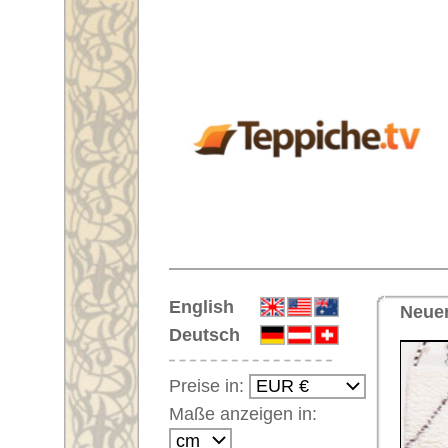
Startseite
English
Neuer handgeknüpfter Orienttep
Deutsch
Preise in:
Maße anzeigen in:
Einloggen
Noch kein Kunden-
Login?
Ihr Warenkorb:
Ihr Warenkorb ist leer.