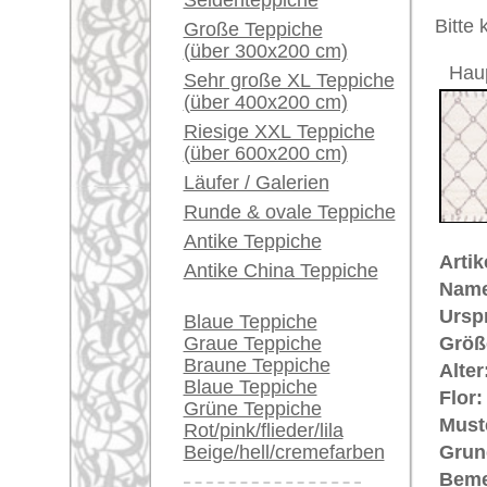
Unikat. 
Ein kleines Teppich-
zwischen
Glossar...
Der Flor
Händler können ihre
großen Teppiche hier
€ 720
Preis (inkl. MwSt.):
verkaufen
Voraussichtliche Lieferzeit:
Info Center
4 - 8 Werktage
Häufige Fragen (FAQ)
in
AGB
Bestellvorgang
Lieferung und Zahlung
Widerrufsrecht
Datenschutz
Teppiche.tv - gro
riesige Auswahl
Kundenservice:
Deutschland / Öst
United Kingdom: 
USA / Canada: +1