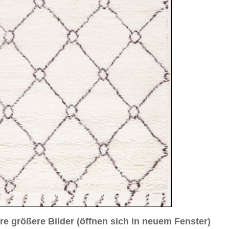
sich in neuem Fenster)
ilder weiter unten für Bilder in höherer Auflösung
7 cm
sch / durchgemustert
weiß