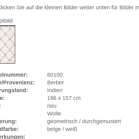
Handgeknüpfter / moderner Teppich mit Übergangsdesign
 Orient und Moderne
 dieses Teppichs besteht aus Wolle
 Warenkorb
ße moderne Teppiche | neue und antike Orientteppiche -
erreich: +49 (0)40 450 4102
+44 (0)20 7183 4544
 646-688-1335