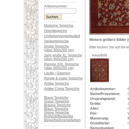
Artikelnummer:
Moderne Teppiche
Orientteppiche
Unifarben/ungemustert
Weitere größere Bilder (
Seidenteppiche
Große Teppiche
Bitte klicken Sie auf die 
(über 300x200 cm)
Sehr große XL Teppiche
Hauptbild
(über 400x200 cm)
Riesige XXL Teppiche
(über 600x200 cm)
Läufer / Galerien
Runde & ovale Teppiche
Antike Teppiche
Antike China Teppiche
Artikelnummer:
Name/Provenienz:
Blaue Teppiche
Ursprungsland:
Graue Teppiche
Größe:
Braune Teppiche
Alter:
Blaue Teppiche
Grüne Teppiche
Flor:
Rot/pink/flieder/lila
Musterung:
f
Beige/hell/cremefarben
Grundfarbe:
r
Bemerkungen: