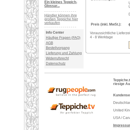
Ein kleines Teppich-
U
Glossar...
Händler können ihre
großen Teppiche hier
verkaufen
Preis (inkl. MwSt.):
Info Center
Voraussichtliche Lieferzei
4 - 8 Werktage
Häufige Fragen (FAQ)
AGB
Bestellvorgang
Lieferung und Zahlung
Widerrufsrecht
Datenschutz
Teppiche.t
riesige A
Kundenser
Deutschlan
United Ki
USA / Can
Impressu