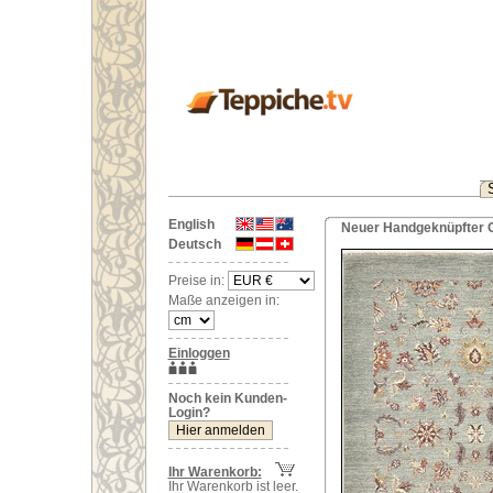
English
Neuer Handgeknüpfter O
Deutsch
Preise in:
Maße anzeigen in:
Einloggen
Noch kein Kunden-
Login?
Ihr Warenkorb:
Ihr Warenkorb ist leer.