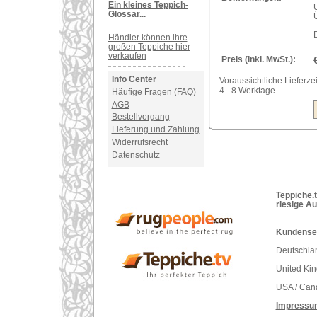
Ein kleines Teppich-
U
Glossar...
Händler können ihre
großen Teppiche hier
verkaufen
Preis (inkl. MwSt.):
Info Center
Voraussichtliche Lieferzei
4 - 8 Werktage
Häufige Fragen (FAQ)
AGB
Bestellvorgang
Lieferung und Zahlung
Widerrufsrecht
Datenschutz
Teppiche.t
riesige A
Kundenser
Deutschlan
United Ki
USA / Can
Impressu