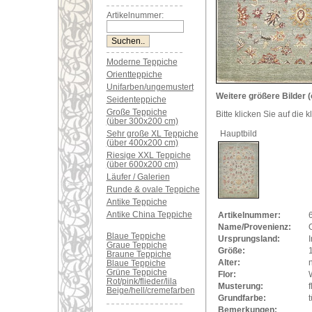
Artikelnummer:
Moderne Teppiche
Orientteppiche
Unifarben/ungemustert
Weitere größere Bilder (
Seidenteppiche
Große Teppiche
Bitte klicken Sie auf die 
(über 300x200 cm)
Sehr große XL Teppiche
Hauptbild
(über 400x200 cm)
Riesige XXL Teppiche
(über 600x200 cm)
Läufer / Galerien
Runde & ovale Teppiche
Antike Teppiche
Antike China Teppiche
Artikelnummer:
Name/Provenienz:
Blaue Teppiche
Ursprungsland:
Graue Teppiche
Größe:
Braune Teppiche
Alter:
Blaue Teppiche
Grüne Teppiche
Flor:
Rot/pink/flieder/lila
Musterung:
f
Beige/hell/cremefarben
Grundfarbe:
t
Bemerkungen: