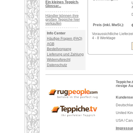
Ein kleines Teppich-
Glossar...
Händler können ihre
großen Teppiche hier
verkaufen
Preis (inkl. MwSt.):
Info Center
Voraussichtliche Lieferzei
4 - 8 Werktage
Häufige Fragen (FAQ)
AGB
Bestellvorgang
Lieferung und Zahlung
Widerrufsrecht
Datenschutz
Teppiche.t
riesige A
Kundenser
Deutschlan
United Ki
USA / Can
Impressu