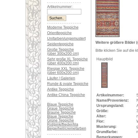
Artikelnummer:
Moderne Teppiche
Orientteppiche
Unifarben/ungemustert
Weitere größere Bilder (
Seidenteppiche
Große Teppiche
Bitte klicken Sie auf die 
(über 300x200 cm)
Sehr große XL Teppiche
Hauptbild
(über 400x200 cm)
Riesige XXL Teppiche
(über 600x200 cm)
Läufer / Galerien
Runde & ovale Teppiche
Antike Teppiche
Antike China Teppiche
Artikelnummer:
Name/Provenienz:
Blaue Teppiche
Ursprungsland:
Graue Teppiche
Größe:
Braune Teppiche
Alter:
Blaue Teppiche
Grüne Teppiche
Flor:
Rot/pink/flieder/lila
Musterung:
Beige/hell/cremefarben
Grundfarbe:
r
Bemerkungen: