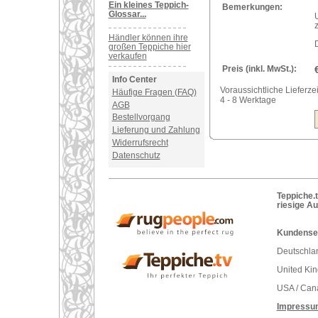
Ein kleines Teppich-
Bemerkungen:
Glossar...
Händler können ihre
großen Teppiche hier
verkaufen
Preis (inkl. MwSt.):
Info Center
Voraussichtliche Lieferzei
Häufige Fragen (FAQ)
4 - 8 Werktage
AGB
Bestellvorgang
Lieferung und Zahlung
Widerrufsrecht
Datenschutz
Teppiche.t
riesige A
Kundenser
Deutschlan
United Ki
USA / Can
Impressu