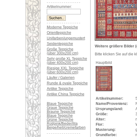
Artikelnummer:
Moderne Teppiche
Orientteppiche
Unifarben/ungemustert
Seidenteppiche
Weitere größere Bilder (
Große Teppiche
(über 300x200 cm)
Bitte klicken Sie auf die 
Sehr große XL Teppiche
(über 400x200 cm)
Hauptbild
Riesige XXL Teppiche
(über 600x200 cm)
Läufer / Galerien
Runde & ovale Teppiche
Antike Teppiche
Antike China Teppiche
Artikelnummer:
Blaue Teppiche
Name/Provenienz:
Graue Teppiche
Ursprungsland:
Braune Teppiche
Größe:
Blaue Teppiche
Alter:
Grüne Teppiche
Rot/pink/flieder/lila
Flor:
Beige/hell/cremefarben
Musterung:
Grundfarbe:
r