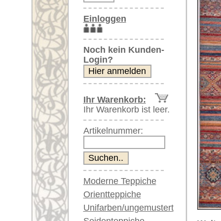
Artikelnummer:
Moderne Teppiche
Orientteppiche
Unifarben/ungemustert
Seidenteppiche
Weitere größere Bilder (öffnen 
Große Teppiche
Bitte klicken Sie auf die kleinen B
(über 300x200 cm)
Sehr große XL Teppiche
Hauptbild
(über 400x200 cm)
Riesige XXL Teppiche
(über 600x200 cm)
Läufer / Galerien
Runde & ovale Teppiche
Antike Teppiche
Antike China Teppiche
Artikelnummer:
59916
Name/Provenienz:
Neo Cas
Blaue Teppiche
Ursprungsland:
Afghanis
Graue Teppiche
Braune Teppiche
Größe:
243 x 16
Blaue Teppiche
Alter:
neu
Grüne Teppiche
Flor:
Wolle
Rot/pink/flieder/lila
Musterung:
geometri
Beige/hell/cremefarben
Grundfarbe:
rot / bla