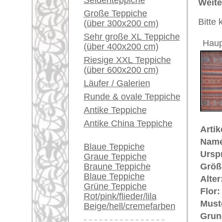
Bemerkungen:
Ein kleines Teppich-
Unikat. 
Glossar...
zwischen
Der Flor
Händler können ihre
großen Teppiche hier
verkaufen
€ 1.810
Preis (inkl. MwSt.):
Info Center
Voraussichtliche Lieferzeit:
4 - 8 Werktage
Häufige Fragen (FAQ)
AGB
in
Bestellvorgang
Lieferung und Zahlung
Widerrufsrecht
Datenschutz
Teppiche.tv - gro
riesige Auswahl
Kundenservice:
Deutschland / Öst
United Kingdom: 
USA / Canada: +1