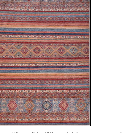
sich in neuem Fenster)
ilder weiter unten für Bilder in höherer Auflösung
siani™
tan
8 cm
sch / durchgemustert
u / orange