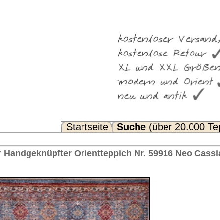
Suche
(über 20.000 Teppiche)
Noch Fragen? FAQ...
ppich Nr. 59916 Neo Cassiani™ Afghanistan 243 x 168