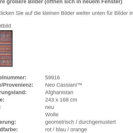
Handgeknüpfter / moderner Teppich mit Übergangsdesign
 Orient und Moderne
 dieses Teppichs besteht aus Wolle
 Warenkorb
ße moderne Teppiche | neue und antike Orientteppiche -
erreich: +49 (0)40 450 4102
+44 (0)20 7183 4544
 646-688-1335