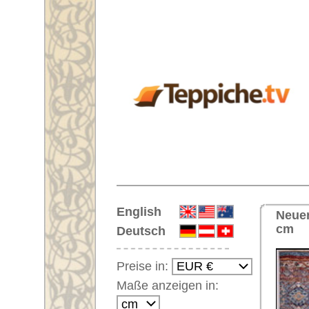
Startseite
English
Neuer Handgeknüpfter Orientte
cm
Deutsch
Preise in:
Maße anzeigen in:
Einloggen
Noch kein Kunden-
Login?
Ihr Warenkorb:
Ihr Warenkorb ist leer.