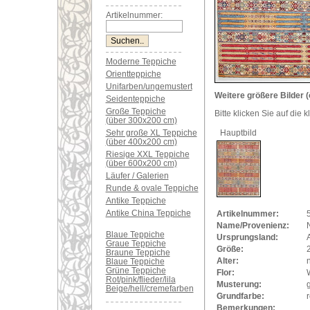
Artikelnummer:
Moderne Teppiche
Orientteppiche
Unifarben/ungemustert
Weitere größere Bilder (
Seidenteppiche
Große Teppiche
Bitte klicken Sie auf die 
(über 300x200 cm)
Sehr große XL Teppiche
Hauptbild
(über 400x200 cm)
Riesige XXL Teppiche
(über 600x200 cm)
Läufer / Galerien
Runde & ovale Teppiche
Antike Teppiche
Antike China Teppiche
Artikelnummer:
Name/Provenienz:
Blaue Teppiche
Ursprungsland:
Graue Teppiche
Größe:
Braune Teppiche
Alter:
Blaue Teppiche
Grüne Teppiche
Flor:
Rot/pink/flieder/lila
Musterung:
Beige/hell/cremefarben
Grundfarbe:
r
Bemerkungen: