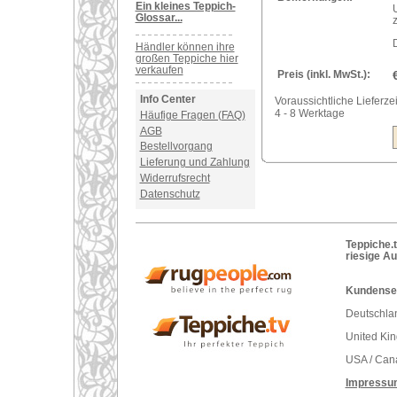
Ein kleines Teppich-
Glossar...
Händler können ihre
großen Teppiche hier
verkaufen
Preis (inkl. MwSt.):
Info Center
Voraussichtliche Lieferzei
4 - 8 Werktage
Häufige Fragen (FAQ)
AGB
Bestellvorgang
Lieferung und Zahlung
Widerrufsrecht
Datenschutz
Teppiche.t
riesige A
Kundenser
Deutschlan
United Ki
USA / Can
Impressu