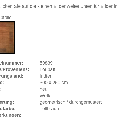
Handgeknüpfter / moderner Teppich unifarben, einfarbig,
sterung
 dieses Teppichs besteht aus Wolle
 Warenkorb
ße moderne Teppiche | neue und antike Orientteppiche -
erreich: +49 (0)40 450 4102
+44 (0)20 7183 4544
 646-688-1335