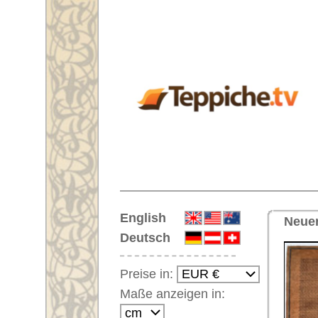
Startseite
English
Neuer Handgeknüpfter Orienttep
Deutsch
Preise in:
Maße anzeigen in:
Einloggen
Noch kein Kunden-
Login?
Ihr Warenkorb:
Ihr Warenkorb ist leer.