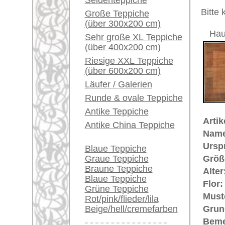
Unikat. 
Ein kleines Teppich-
ohne Mu
Glossar...
Der Flor
Händler können ihre
großen Teppiche hier
€ 3.100
Preis (inkl. MwSt.):
verkaufen
Voraussichtliche Lieferzeit:
Info Center
4 - 8 Werktage
Häufige Fragen (FAQ)
in
AGB
Bestellvorgang
Lieferung und Zahlung
Widerrufsrecht
Datenschutz
Teppiche.tv - gro
riesige Auswahl
Kundenservice:
Deutschland / Öst
United Kingdom: 
USA / Canada: +1