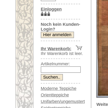
Artikelnummer:
Moderne Teppiche
Orientteppiche
Unifarben/ungemustert
Weitere größere Bilder (öffnen 
Seidenteppiche
Bitte klicken Sie auf die kleinen B
Große Teppiche
(über 300x200 cm)
Hauptbild
Sehr große XL Teppiche
(über 400x200 cm)
Riesige XXL Teppiche
(über 600x200 cm)
Läufer / Galerien
Runde & ovale Teppiche
Antike Teppiche
Artikelnummer:
59839
Antike China Teppiche
Name/Provenienz:
Loribaft
Ursprungsland:
Indien
Blaue Teppiche
Graue Teppiche
Größe:
300 x 25
Braune Teppiche
Alter:
neu
Blaue Teppiche
Flor:
Wolle
Grüne Teppiche
Musterung:
geometri
Rot/pink/flieder/lila
Beige/hell/cremefarben
Grundfarbe:
hellbrau
Bemerkungen: