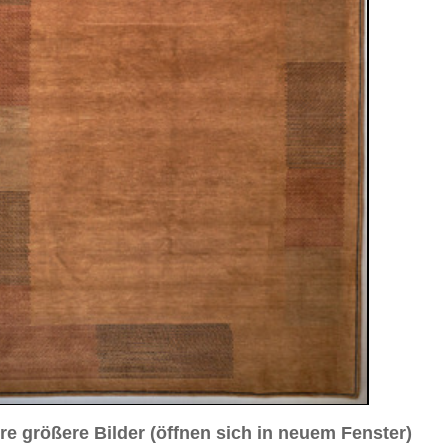
sich in neuem Fenster)
ilder weiter unten für Bilder in höherer Auflösung
0 cm
sch / durchgemustert
n