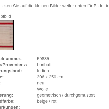
Handgeknüpfter / moderner Teppich
 dieses Teppichs besteht aus Wolle
 Warenkorb
ße moderne Teppiche | neue und antike Orientteppiche -
erreich: +49 (0)40 450 4102
+44 (0)20 7183 4544
 646-688-1335