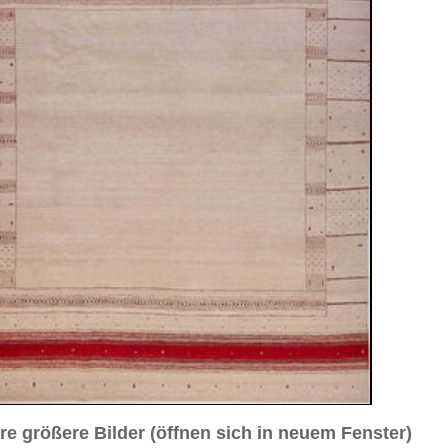
sich in neuem Fenster)
ilder weiter unten für Bilder in höherer Auflösung
0 cm
sch / durchgemustert
ot