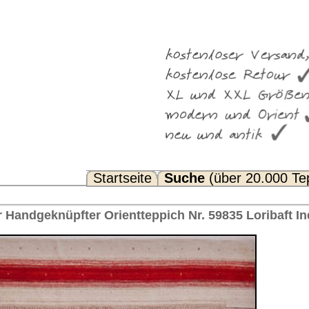
Suche
(über 20.000 Teppiche)
Noch Fragen? FAQ...
pich Nr. 59835 Loribaft Indien 306 x 250 cm