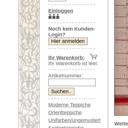
Artikelnummer:
Moderne Teppiche
Orientteppiche
Unifarben/ungemustert
Weitere größere Bilder (öffnen 
Seidenteppiche
Bitte klicken Sie auf die kleinen B
Große Teppiche
(über 300x200 cm)
Hauptbild
Sehr große XL Teppiche
(über 400x200 cm)
Riesige XXL Teppiche
(über 600x200 cm)
Läufer / Galerien
Runde & ovale Teppiche
Antike Teppiche
Artikelnummer:
59835
Antike China Teppiche
Name/Provenienz:
Loribaft
Ursprungsland:
Indien
Blaue Teppiche
Graue Teppiche
Größe:
306 x 25
Braune Teppiche
Alter:
neu
Blaue Teppiche
Flor:
Wolle
Grüne Teppiche
Musterung:
geometri
Rot/pink/flieder/lila
Beige/hell/cremefarben
Grundfarbe:
beige / r
Bemerkungen: