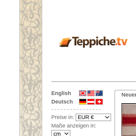
Startseite
English
Neuer Handgeknüpfter Orienttep
Deutsch
Preise in:
Maße anzeigen in:
Einloggen
Noch kein Kunden-
Login?
Ihr Warenkorb:
Ihr Warenkorb ist leer.