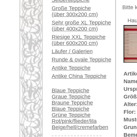
Unikat. 
Ein kleines Teppich-
Glossar...
Der Flor
Händler können ihre
€ 3.100
Preis (inkl. MwSt.):
großen Teppiche hier
verkaufen
Voraussichtliche Lieferzeit:
4 - 8 Werktage
Info Center
Häufige Fragen (FAQ)
in
AGB
Bestellvorgang
Lieferung und Zahlung
Widerrufsrecht
Datenschutz
Teppiche.tv - gro
riesige Auswahl
Kundenservice:
Deutschland / Öst
United Kingdom: 
USA / Canada: +1