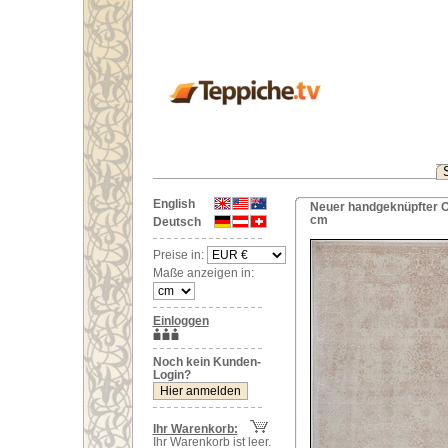
English
Neuer handgeknüpfter Or
cm
Deutsch
Preise in:
Maße anzeigen in:
Einloggen
Noch kein Kunden-
Login?
Ihr Warenkorb:
Ihr Warenkorb ist leer.