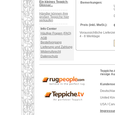
Ein kleines Teppich-
Bemerkungen:
Glossar...
Händler können ihre
großen Teppiche hier
verkaufen
Preis (inkl. MwSt.):
Info Center
Voraussichtliche Lieferzei
Häufige Fragen (FAQ)
4 - 8 Werktage
AGB
Bestellvorgang
Lieferung und Zahlung
Widerrufsrecht
Datenschutz
Teppiche.t
riesige A
Kundenser
Deutschlan
United Ki
USA / Can
Impressu