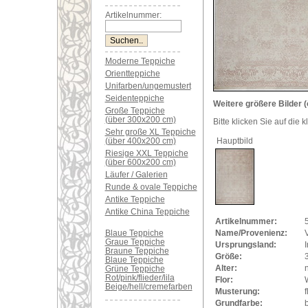
Artikelnummer:
Moderne Teppiche
Orientteppiche
Unifarben/ungemustert
Seidenteppiche
Weitere größere Bilder (
Große Teppiche
(über 300x200 cm)
Bitte klicken Sie auf die 
Sehr große XL Teppiche
(über 400x200 cm)
Hauptbild
Riesige XXL Teppiche
(über 600x200 cm)
Läufer / Galerien
Runde & ovale Teppiche
Antike Teppiche
Antike China Teppiche
Artikelnummer:
Blaue Teppiche
Name/Provenienz:
Graue Teppiche
Ursprungsland:
Braune Teppiche
Größe:
Blaue Teppiche
Alter:
Grüne Teppiche
Rot/pink/flieder/lila
Flor:
Beige/hell/cremefarben
Musterung:
f
Grundfarbe:
b