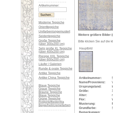
Artikelnummer:
Moderne Teppiche
Orientteppiche
Unifarben/ungemustert
Weitere größere Bilder (
Seidenteppiche
Große Teppiche
Bitte klicken Sie auf die 
(über 300x200 cm)
Sehr große XL Teppiche
Hauptbild
(über 400x200 cm)
Riesige XXL Teppiche
(über 600x200 cm)
Läufer / Galerien
Runde & ovale Teppiche
Antike Teppiche
Antike China Teppiche
Artikelnummer:
Name/Provenienz:
Blaue Teppiche
Ursprungsland:
Graue Teppiche
Größe:
Braune Teppiche
Alter:
Blaue Teppiche
Grüne Teppiche
Flor:
Rot/pink/flieder/lila
Musterung:
f
Beige/hell/cremefarben
Grundfarbe:
Bemerkungen: