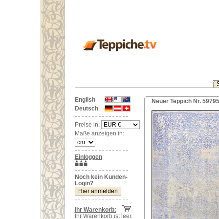
English
Neuer Teppich Nr. 59795
Deutsch
Preise in:
Maße anzeigen in:
Einloggen
Noch kein Kunden-
Login?
Ihr Warenkorb:
Ihr Warenkorb ist leer.