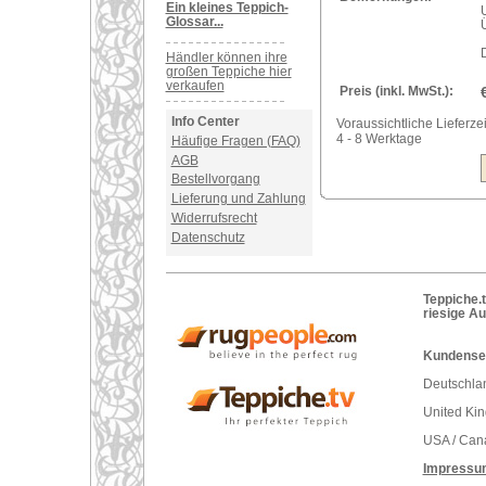
Ein kleines Teppich-
Glossar...
Händler können ihre
großen Teppiche hier
verkaufen
Preis (inkl. MwSt.):
Info Center
Voraussichtliche Lieferzei
4 - 8 Werktage
Häufige Fragen (FAQ)
AGB
Bestellvorgang
Lieferung und Zahlung
Widerrufsrecht
Datenschutz
Teppiche.t
riesige A
Kundenser
Deutschlan
United Ki
USA / Can
Impressu