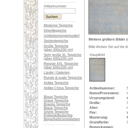
Artikelnummer:
Moderne Teppiche
Orientteppiche
Unifarben/ungemustert
Weitere größere Bilder (
Seidenteppiche
Große Teppiche
Bitte klicken Sie auf die 
(über 300x200 cm)
Sehr große XL Teppiche
Hauptbild
(über 400x200 cm)
Riesige XXL Teppiche
(über 600x200 cm)
Läufer / Galerien
Runde & ovale Teppiche
Antike Teppiche
Antike China Teppiche
Artikelnummer:
Name/Provenienz:
Blaue Teppiche
Ursprungsland:
Graue Teppiche
Größe:
Braune Teppiche
Alter:
Blaue Teppiche
Grüne Teppiche
Flor:
Rot/pink/flieder/lila
Musterung:
f
Beige/hell/cremefarben
Grundfarbe:
S
Bemerkungen: