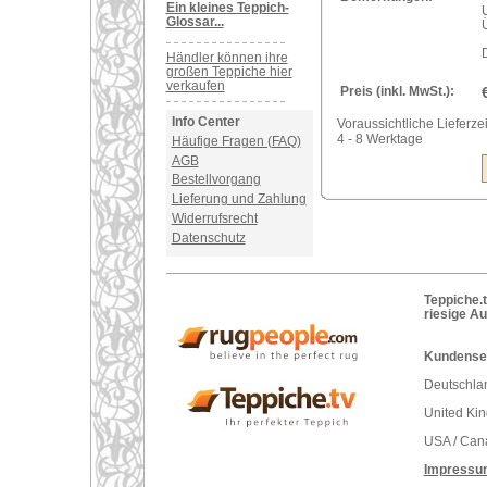
Ein kleines Teppich-
Glossar...
Händler können ihre
großen Teppiche hier
verkaufen
Preis (inkl. MwSt.):
Info Center
Voraussichtliche Lieferzei
4 - 8 Werktage
Häufige Fragen (FAQ)
AGB
Bestellvorgang
Lieferung und Zahlung
Widerrufsrecht
Datenschutz
Teppiche.t
riesige A
Kundenser
Deutschlan
United Ki
USA / Can
Impressu