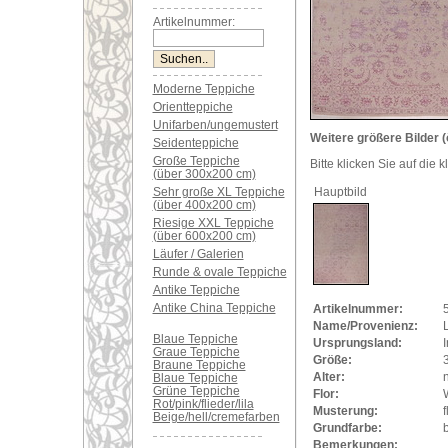
Artikelnummer:
Moderne Teppiche
Orientteppiche
Unifarben/ungemustert
Weitere größere Bilder (
Seidenteppiche
Große Teppiche
Bitte klicken Sie auf die 
(über 300x200 cm)
Sehr große XL Teppiche
Hauptbild
(über 400x200 cm)
Riesige XXL Teppiche
(über 600x200 cm)
Läufer / Galerien
Runde & ovale Teppiche
Antike Teppiche
Antike China Teppiche
Artikelnummer:
Name/Provenienz:
L
Blaue Teppiche
Ursprungsland:
Graue Teppiche
Größe:
Braune Teppiche
Alter:
Blaue Teppiche
Grüne Teppiche
Flor:
Rot/pink/flieder/lila
Musterung:
f
Beige/hell/cremefarben
Grundfarbe:
b
Bemerkungen: