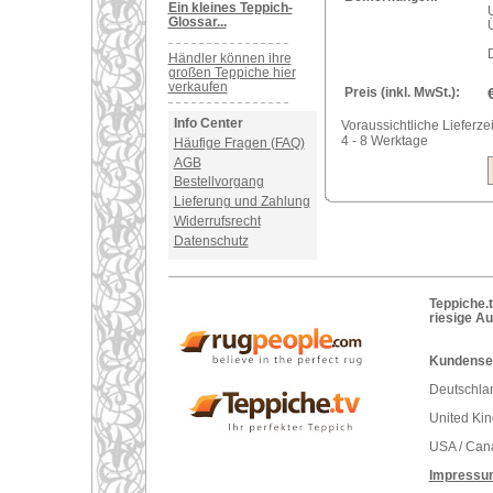
Ein kleines Teppich-
Glossar...
Händler können ihre
großen Teppiche hier
verkaufen
Preis (inkl. MwSt.):
Info Center
Voraussichtliche Lieferzei
4 - 8 Werktage
Häufige Fragen (FAQ)
AGB
Bestellvorgang
Lieferung und Zahlung
Widerrufsrecht
Datenschutz
Teppiche.t
riesige A
Kundenser
Deutschlan
United Ki
USA / Can
Impressu