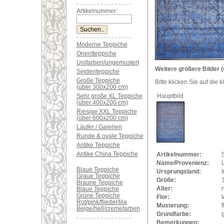
Artikelnummer:
Moderne Teppiche
Orientteppiche
Unifarben/ungemustert
Weitere größere Bilder (
Seidenteppiche
Große Teppiche
Bitte klicken Sie auf die 
(über 300x200 cm)
Sehr große XL Teppiche
Hauptbild
(über 400x200 cm)
Riesige XXL Teppiche
(über 600x200 cm)
Läufer / Galerien
Runde & ovale Teppiche
Antike Teppiche
Antike China Teppiche
Artikelnummer:
Name/Provenienz:
L
Blaue Teppiche
Ursprungsland:
Graue Teppiche
Größe:
Braune Teppiche
Alter:
Blaue Teppiche
Grüne Teppiche
Flor:
Rot/pink/flieder/lila
Musterung:
f
Beige/hell/cremefarben
Grundfarbe:
g
Bemerkungen: