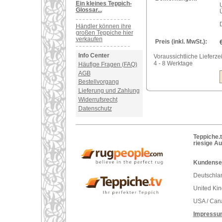
Ein kleines Teppich-
Glossar...
Händler können ihre
großen Teppiche hier
verkaufen
Preis (inkl. MwSt.):
Info Center
Voraussichtliche Lieferzei
4 - 8 Werktage
Häufige Fragen (FAQ)
AGB
Bestellvorgang
Lieferung und Zahlung
Widerrufsrecht
Datenschutz
Teppiche.t
riesige A
Kundenser
Deutschlan
United Ki
USA / Can
Impressu