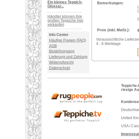
Ein kleines Teppich-
Bemerkungen:
Glossar...
Händler können ihre
großen Teppiche hier
verkaufen
Preis (inkl. MwSt.):
Info Center
Voraussichtliche Lieferzei
Häufige Fragen (FAQ)
4 - 8 Werktage
AGB
Bestellvorgang
Lieferung und Zahlung
Widerrufsrecht
Datenschutz
Teppiche.t
riesige A
Kundenser
Deutschlan
United Ki
USA / Can
Impressu