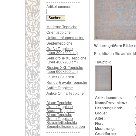
Artikelnummer:
Moderne Teppiche
Orientteppiche
Unifarben/ungemustert
Seidenteppiche
Weitere größere Bilder (
Große Teppiche
(über 300x200 cm)
Bitte klicken Sie auf die 
Sehr große XL Teppiche
(über 400x200 cm)
Hauptbild
Riesige XXL Teppiche
(über 600x200 cm)
Läufer / Galerien
Runde & ovale Teppiche
Antike Teppiche
Antike China Teppiche
Artikelnummer:
Blaue Teppiche
Name/Provenienz:
L
Graue Teppiche
Ursprungsland:
Braune Teppiche
Größe:
Blaue Teppiche
Alter:
Grüne Teppiche
Rot/pink/flieder/lila
Flor:
Beige/hell/cremefarben
Musterung:
f
Grundfarbe:
g