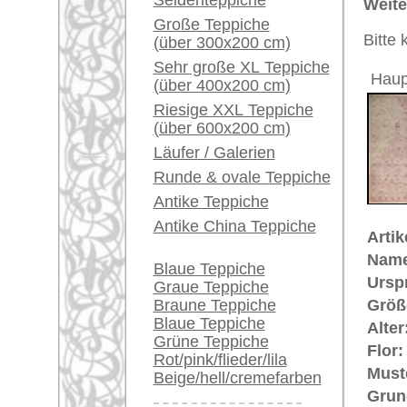
Bemerkungen:
Ein kleines Teppich-
Unikat. 
Glossar...
Übergang
Der Flor
Händler können ihre
großen Teppiche hier
verkaufen
€ 3.700
Preis (inkl. MwSt.):
Info Center
Voraussichtliche Lieferzeit:
4 - 8 Werktage
Häufige Fragen (FAQ)
AGB
in
Bestellvorgang
Lieferung und Zahlung
Widerrufsrecht
Datenschutz
Teppiche.tv - gro
riesige Auswahl
Kundenservice:
Deutschland / Öst
United Kingdom: 
USA / Canada: +1