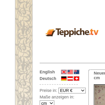
Startseite
English
Neuer handgeknüpfter Orienttepp
cm
Deutsch
Preise in:
Maße anzeigen in:
Einloggen
Noch kein Kunden-
Login?
Ihr Warenkorb:
Ihr Warenkorb ist leer.