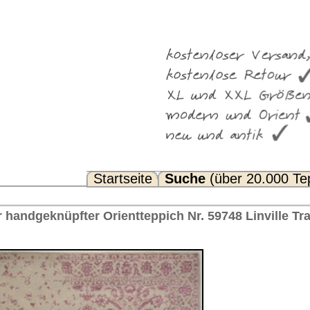
Suche
(über 20.000 Teppiche)
Noch Fragen? FAQ...
ich Nr. 59748 Linville Transitional™ Indien 309 x 207