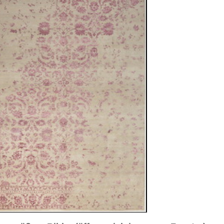
sich in neuem Fenster)
ilder weiter unten für Bilder in höherer Auflösung
Transitional™
7 cm
durchgemustert
and / violett