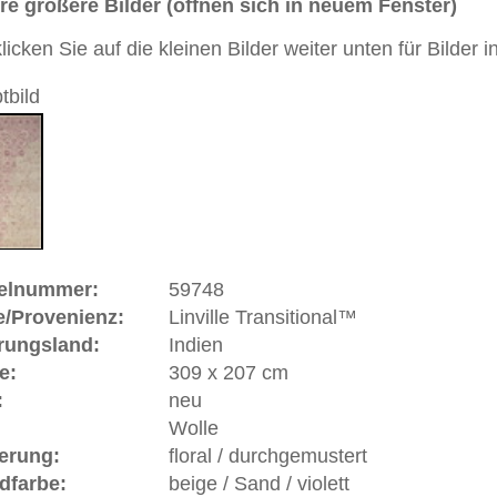
Handgeknüpfter / moderner / distressed Teppich mit
sdesign zwischen Orient und Moderne
 dieses Teppichs besteht aus Wolle
 Warenkorb
ße moderne Teppiche | neue und antike Orientteppiche -
erreich: +49 (0)40 450 4102
+44 (0)20 7183 4544
 646-688-1335