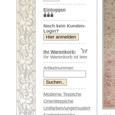
Artikelnummer:
Moderne Teppiche
Orientteppiche
Unifarben/ungemustert
Seidenteppiche
Weitere größere Bilder (öffnen 
Große Teppiche
Bitte klicken Sie auf die kleinen B
(über 300x200 cm)
Sehr große XL Teppiche
Hauptbild
(über 400x200 cm)
Riesige XXL Teppiche
(über 600x200 cm)
Läufer / Galerien
Runde & ovale Teppiche
Antike Teppiche
Antike China Teppiche
Artikelnummer:
59748
Name/Provenienz:
Linville 
Blaue Teppiche
Ursprungsland:
Indien
Graue Teppiche
Braune Teppiche
Größe:
309 x 20
Blaue Teppiche
Alter:
neu
Grüne Teppiche
Flor:
Wolle
Rot/pink/flieder/lila
Musterung:
floral / 
Beige/hell/cremefarben
Grundfarbe:
beige / S