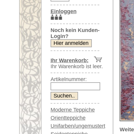
Artikelnummer:
Moderne Teppiche
Orientteppiche
Unifarben/ungemustert
Weitere größere Bilder (öffnen 
Seidenteppiche
Bitte klicken Sie auf die kleinen B
Große Teppiche
(über 300x200 cm)
Hauptbild
Sehr große XL Teppiche
(über 400x200 cm)
Riesige XXL Teppiche
(über 600x200 cm)
Läufer / Galerien
Runde & ovale Teppiche
Antike Teppiche
Artikelnummer:
59745
Antike China Teppiche
Name/Provenienz:
Linville 
Ursprungsland:
Indien
Blaue Teppiche
Graue Teppiche
Größe:
239 x 17
Braune Teppiche
Alter:
neu
Blaue Teppiche
Flor:
Wolle
Grüne Teppiche
Musterung:
floral / 
Rot/pink/flieder/lila
Beige/hell/cremefarben
Grundfarbe:
grau / La
Bemerkungen: