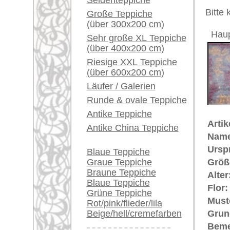
Unikat. 
Ein kleines Teppich-
Übergang
Glossar...
Der Flor
Händler können ihre
großen Teppiche hier
€ 3.100
Preis (inkl. MwSt.):
verkaufen
Voraussichtliche Lieferzeit:
Info Center
4 - 8 Werktage
Häufige Fragen (FAQ)
in
AGB
Bestellvorgang
Lieferung und Zahlung
Widerrufsrecht
Datenschutz
Teppiche.tv - gro
riesige Auswahl
Kundenservice:
Deutschland / Öst
United Kingdom: 
USA / Canada: +1