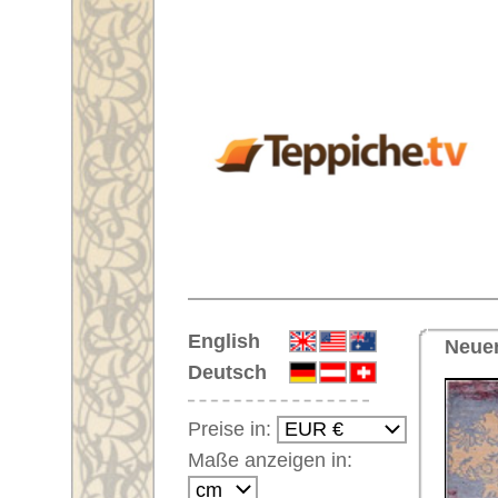
Startseite
English
Neuer Teppich Nr. 59745 Linvill
Deutsch
Preise in:
Maße anzeigen in:
Einloggen
Noch kein Kunden-
Login?
Ihr Warenkorb:
Ihr Warenkorb ist leer.