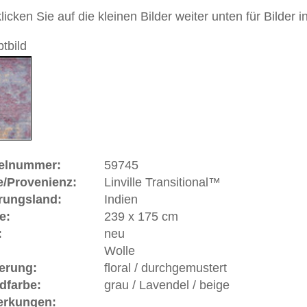
Handgeknüpfter / moderner / distressed Teppich mit
sdesign zwischen Orient und Moderne
 dieses Teppichs besteht aus Wolle
 Warenkorb
ße moderne Teppiche | neue und antike Orientteppiche -
erreich: +49 (0)40 450 4102
+44 (0)20 7183 4544
 646-688-1335