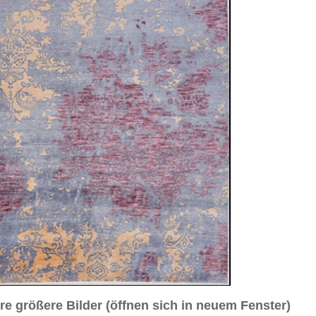
sich in neuem Fenster)
ilder weiter unten für Bilder in höherer Auflösung
Transitional™
5 cm
durchgemustert
vendel / beige