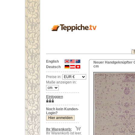
English
Neuer Handgeknüpfter Or
cm
Deutsch
Preise in:
Maße anzeigen in:
Einloggen
Noch kein Kunden-
Login?
Ihr Warenkorb:
Ihr Warenkorb ist leer.