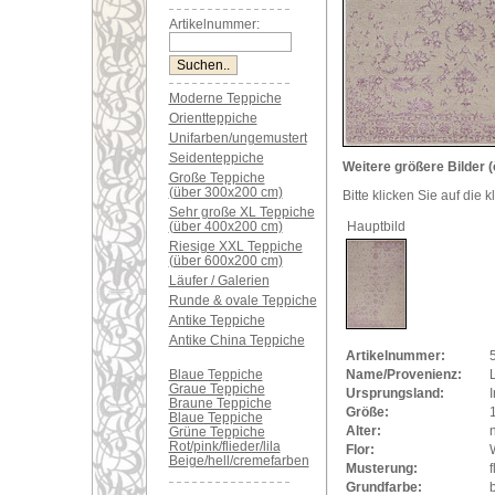
Artikelnummer:
Moderne Teppiche
Orientteppiche
Unifarben/ungemustert
Seidenteppiche
Weitere größere Bilder (
Große Teppiche
(über 300x200 cm)
Bitte klicken Sie auf die 
Sehr große XL Teppiche
(über 400x200 cm)
Hauptbild
Riesige XXL Teppiche
(über 600x200 cm)
Läufer / Galerien
Runde & ovale Teppiche
Antike Teppiche
Antike China Teppiche
Artikelnummer:
Blaue Teppiche
Name/Provenienz:
L
Graue Teppiche
Ursprungsland:
Braune Teppiche
Größe:
Blaue Teppiche
Alter:
Grüne Teppiche
Rot/pink/flieder/lila
Flor:
Beige/hell/cremefarben
Musterung:
f
Grundfarbe:
b