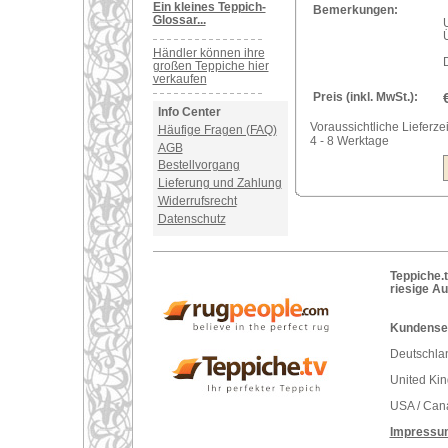
Ein kleines Teppich-
Bemerkungen:
Glossar...
Händler können ihre
großen Teppiche hier
verkaufen
Preis (inkl. MwSt.):
Info Center
Voraussichtliche Lieferzei
Häufige Fragen (FAQ)
4 - 8 Werktage
AGB
Bestellvorgang
Lieferung und Zahlung
Widerrufsrecht
Datenschutz
Teppiche.t
riesige A
Kundenser
Deutschlan
United Ki
USA / Can
Impressu