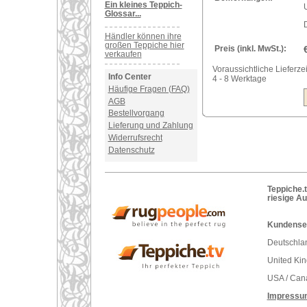
Ein kleines Teppich-
Glossar...
Händler können ihre
großen Teppiche hier
Preis (inkl. MwSt.):
verkaufen
Voraussichtliche Lieferzei
Info Center
4 - 8 Werktage
Häufige Fragen (FAQ)
AGB
Bestellvorgang
Lieferung und Zahlung
Widerrufsrecht
Datenschutz
Teppiche.t
riesige A
Kundenser
Deutschlan
United Ki
USA / Can
Impressu