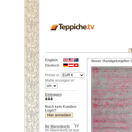
English
Neuer Handgeknüpfter O
Deutsch
Preise in:
Maße anzeigen in:
Einloggen
Noch kein Kunden-
Login?
Ihr Warenkorb:
Ihr Warenkorb ist leer.