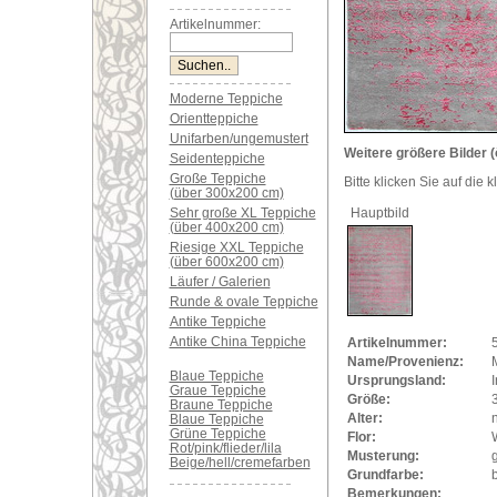
Artikelnummer:
Moderne Teppiche
Orientteppiche
Unifarben/ungemustert
Weitere größere Bilder (
Seidenteppiche
Große Teppiche
Bitte klicken Sie auf die 
(über 300x200 cm)
Sehr große XL Teppiche
Hauptbild
(über 400x200 cm)
Riesige XXL Teppiche
(über 600x200 cm)
Läufer / Galerien
Runde & ovale Teppiche
Antike Teppiche
Antike China Teppiche
Artikelnummer:
Name/Provenienz:
Blaue Teppiche
Ursprungsland:
Graue Teppiche
Größe:
Braune Teppiche
Alter:
Blaue Teppiche
Grüne Teppiche
Flor:
Rot/pink/flieder/lila
Musterung:
Beige/hell/cremefarben
Grundfarbe:
Bemerkungen: