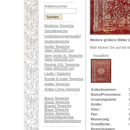
Artikelnummer:
Moderne Teppiche
Orientteppiche
Unifarben/ungemustert
Weitere größere Bilder (
Seidenteppiche
Große Teppiche
Bitte klicken Sie auf die 
(über 300x200 cm)
Sehr große XL Teppiche
Hauptbild
(über 400x200 cm)
Riesige XXL Teppiche
(über 600x200 cm)
Läufer / Galerien
Runde & ovale Teppiche
Antike Teppiche
Antike China Teppiche
Artikelnummer:
Name/Provenienz:
Blaue Teppiche
Ursprungsland:
Graue Teppiche
Größe:
Braune Teppiche
Alter:
Blaue Teppiche
Grüne Teppiche
Flor:
Rot/pink/flieder/lila
Musterung:
f
Beige/hell/cremefarben
Grundfarbe:
r
Bemerkungen: