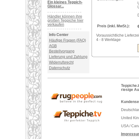
Ein kleines Teppich-
Glossar...
Händler können ihre
großen Teppiche hier
verkaufen
Preis (inkl. MwSt.):
Info Center
Voraussichtliche Lieferzei
4 - 8 Werktage
Häufige Fragen (FAQ)
AGB
Bestellvorgang
Lieferung und Zahlung
Widerrufsrecht
Datenschutz
Teppiche.t
riesige A
Kundenser
Deutschlan
United Ki
USA / Can
Impressu