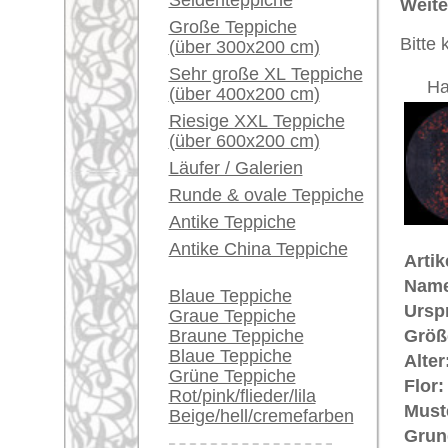
Bemerkungen:
Ein kleines Teppich-
Unikat. 
Glossar...
Übergang
Der Flor
Händler können ihre
großen Teppiche hier
verkaufen
€ 3.500
Preis (inkl. MwSt.):
Info Center
Voraussichtliche Lieferzeit:
4 - 8 Werktage
Häufige Fragen (FAQ)
AGB
in
Bestellvorgang
Lieferung und Zahlung
Widerrufsrecht
Datenschutz
Teppiche.tv - gro
riesige Auswahl
Kundenservice:
Deutschland / Öst
United Kingdom: 
USA / Canada: +1