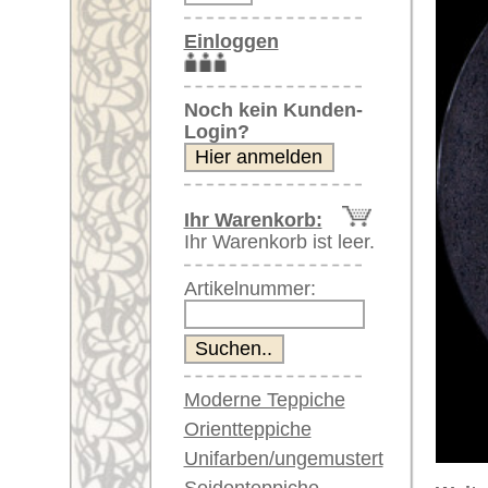
Artikelnummer:
Moderne Teppiche
Orientteppiche
Unifarben/ungemustert
Seidenteppiche
Weitere größere Bilder (öffnen 
Große Teppiche
Bitte klicken Sie auf die kleinen B
(über 300x200 cm)
Sehr große XL Teppiche
Hauptbild
(über 400x200 cm)
Riesige XXL Teppiche
(über 600x200 cm)
Läufer / Galerien
Runde & ovale Teppiche
Antike Teppiche
Antike China Teppiche
Artikelnummer:
59652
Name/Provenienz:
Barone T
Blaue Teppiche
Ursprungsland:
Indien
Graue Teppiche
Braune Teppiche
Größe:
248 x 24
Blaue Teppiche
Alter:
neu
Grüne Teppiche
Flor:
Wolle
Rot/pink/flieder/lila
Musterung:
floral / 
Beige/hell/cremefarben
Grundfarbe:
dunkelgra