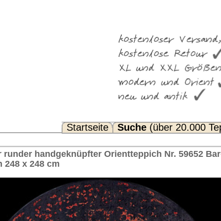
Suche
(über 20.000 Teppiche)
Noch Fragen? FAQ...
ientteppich Nr. 59652 Barone Transitional™ rund