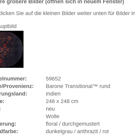
Handgeknüpfter / moderner / distressed runder Teppich mit
sdesign zwischen Orient und Moderne
 dieses Teppichs besteht aus Wolle
 Warenkorb
ße moderne Teppiche | neue und antike Orientteppiche -
erreich: +49 (0)40 450 4102
+44 (0)20 7183 4544
 646-688-1335