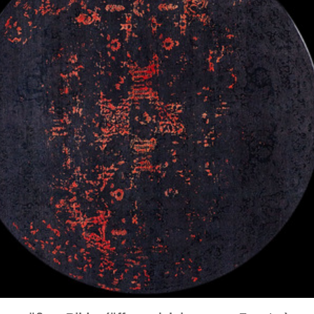
sich in neuem Fenster)
ilder weiter unten für Bilder in höherer Auflösung
ransitional™ rund
8 cm
durchgemustert
u / anthrazit / rot