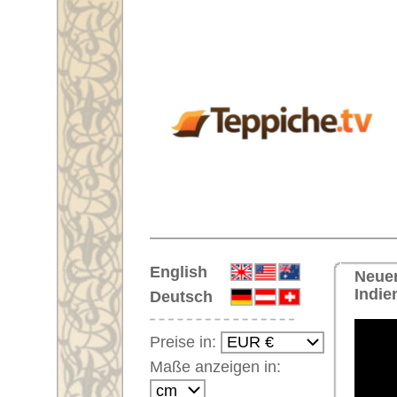
Startseite
English
Neuer runder handgeknüpfter Or
Indien 248 x 248 cm
Deutsch
Preise in:
Maße anzeigen in:
Einloggen
Noch kein Kunden-
Login?
Ihr Warenkorb:
Ihr Warenkorb ist leer.