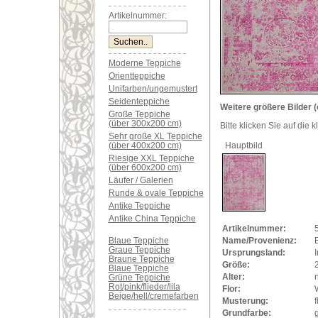
Artikelnummer:
Moderne Teppiche
Orientteppiche
Unifarben/ungemustert
Seidenteppiche
Weitere größere Bilder (
Große Teppiche
(über 300x200 cm)
Bitte klicken Sie auf die 
Sehr große XL Teppiche
(über 400x200 cm)
Hauptbild
Riesige XXL Teppiche
(über 600x200 cm)
Läufer / Galerien
Runde & ovale Teppiche
Antike Teppiche
Antike China Teppiche
Artikelnummer:
Blaue Teppiche
Name/Provenienz:
Graue Teppiche
Ursprungsland:
Braune Teppiche
Größe:
Blaue Teppiche
Alter:
Grüne Teppiche
Rot/pink/flieder/lila
Flor:
Beige/hell/cremefarben
Musterung:
f
Grundfarbe:
g