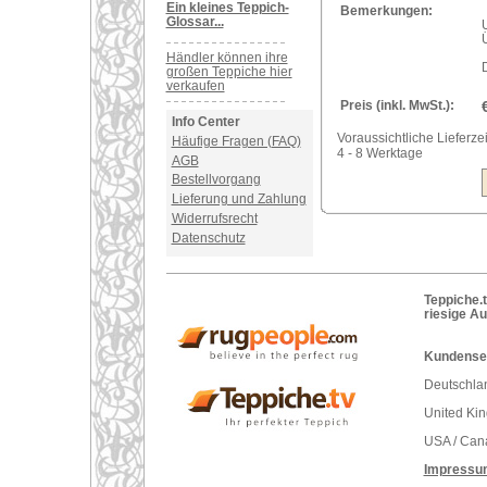
Ein kleines Teppich-
Bemerkungen:
Glossar...
Händler können ihre
großen Teppiche hier
verkaufen
Preis (inkl. MwSt.):
Info Center
Voraussichtliche Lieferzei
Häufige Fragen (FAQ)
4 - 8 Werktage
AGB
Bestellvorgang
Lieferung und Zahlung
Widerrufsrecht
Datenschutz
Teppiche.t
riesige A
Kundenser
Deutschlan
United Ki
USA / Can
Impressu