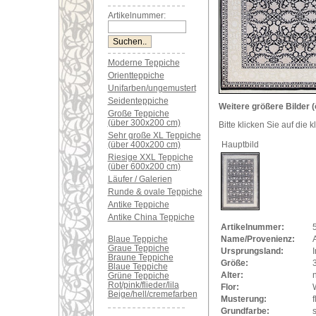
Artikelnummer:
Moderne Teppiche
Orientteppiche
Unifarben/ungemustert
Seidenteppiche
Weitere größere Bilder (
Große Teppiche
(über 300x200 cm)
Bitte klicken Sie auf die 
Sehr große XL Teppiche
(über 400x200 cm)
Hauptbild
Riesige XXL Teppiche
(über 600x200 cm)
Läufer / Galerien
Runde & ovale Teppiche
Antike Teppiche
Antike China Teppiche
Artikelnummer:
Blaue Teppiche
Name/Provenienz:
A
Graue Teppiche
Ursprungsland:
Braune Teppiche
Größe:
Blaue Teppiche
Alter:
Grüne Teppiche
Rot/pink/flieder/lila
Flor:
Beige/hell/cremefarben
Musterung:
f
Grundfarbe: