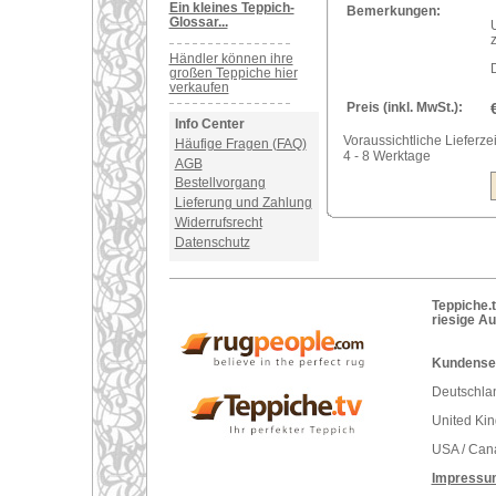
Ein kleines Teppich-
Bemerkungen:
Glossar...
Händler können ihre
großen Teppiche hier
verkaufen
Preis (inkl. MwSt.):
Info Center
Voraussichtliche Lieferzei
Häufige Fragen (FAQ)
4 - 8 Werktage
AGB
Bestellvorgang
Lieferung und Zahlung
Widerrufsrecht
Datenschutz
Teppiche.t
riesige A
Kundenser
Deutschlan
United Ki
USA / Can
Impressu