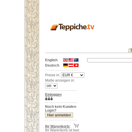
English
Deutsch
Preise in:
Maße anzeigen in:
Einloggen
Noch kein Kunden-
Login?
Ihr Warenkorb:
Ihr Warenkorb ist leer.