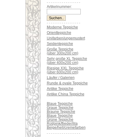
Artikelnummer:
Moderne Teppiche
Orientteppiche
Unifarben/ungemustert
Seidenteppiche
Große Teppiche
(über 300x200 cm)
Sehr große XL Teppiche
(über 400x200 cm)
Riesige XXL Teppiche
(über 600x200 cm)
Läufer / Galerien
Runde & ovale Teppiche
Antike Teppiche
Antike China Teppiche
Blaue Teppiche
Graue Teppiche
Braune Teppiche
Blaue Teppiche
Grüne Teppiche
Rot/pink/flieder/lila
Beige/hell/cremefarben