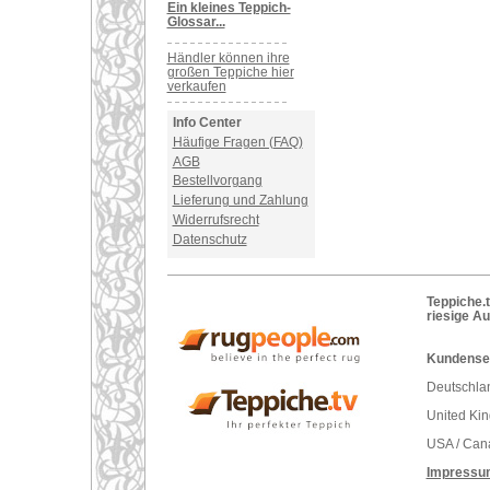
Ein kleines Teppich-
Glossar...
Händler können ihre
großen Teppiche hier
verkaufen
Info Center
Häufige Fragen (FAQ)
AGB
Bestellvorgang
Lieferung und Zahlung
Widerrufsrecht
Datenschutz
Teppiche.t
riesige A
Kundenser
Deutschlan
United Ki
USA / Can
Impressu