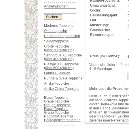
Name/Provenienz:
Ursprungsland:
I
Artikelnummer:
Größe:
Herstellungsjahr:
Flor:
Musterung:
Moderne Teppiche
Grundfarbe:
Orientteppiche
Bemerkungen:
Unifarben/ungemustert
U
Seidenteppiche
Große Teppiche
(über 300x200 cm)
Sehr große XL Teppiche
Preis (inkl. MwSt.):
(über 400x200 cm)
Riesige XXL Teppiche
Voraussichtliche Lieferzei
(über 600x200 cm)
4 - 8 Werktage
Läufer / Galerien
Runde & ovale Teppiche
Antike Teppiche
Antike China Teppiche
Mehr über die Provenienz
Heriz (auch: "Heriz") bef
Blaue Teppiche
ein sehr wichtiges Teppi
Graue Teppiche
dicker Baumwolle und der
Braune Teppiche
in den Handel gekommene
Blaue Teppiche
erfreuen sich wegen ihre
Grüne Teppiche
Rot/pink/flieder/lila
geschmackvollen Zeichnung
Beige/hell/cremefarben
zuverlässiger Perserteppi