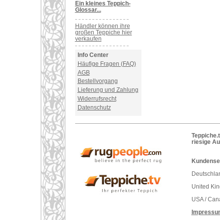
Ein kleines Teppich-
Glossar...
Händler können ihre
großen Teppiche hier
verkaufen
Info Center
Häufige Fragen (FAQ)
AGB
Bestellvorgang
Lieferung und Zahlung
Widerrufsrecht
Datenschutz
Teppiche.t
riesige A
Kundenser
Deutschlan
United Ki
USA / Can
Impressu