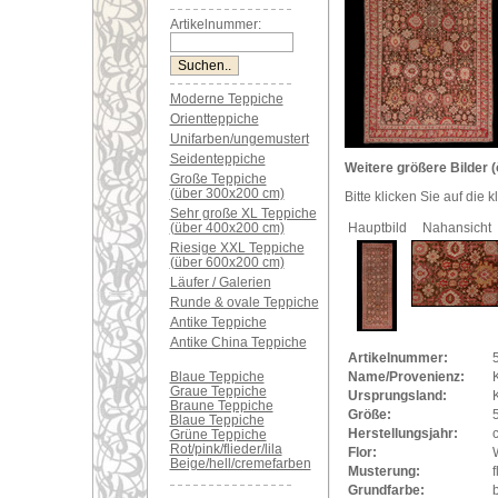
Artikelnummer:
Moderne Teppiche
Orientteppiche
Unifarben/ungemustert
Seidenteppiche
Weitere größere Bilder (
Große Teppiche
(über 300x200 cm)
Bitte klicken Sie auf die 
Sehr große XL Teppiche
(über 400x200 cm)
Hauptbild
Nahansicht
Riesige XXL Teppiche
(über 600x200 cm)
Läufer / Galerien
Runde & ovale Teppiche
Antike Teppiche
Antike China Teppiche
Artikelnummer:
Blaue Teppiche
Name/Provenienz:
Graue Teppiche
Ursprungsland:
Braune Teppiche
Größe:
Blaue Teppiche
Herstellungsjahr:
Grüne Teppiche
Rot/pink/flieder/lila
Flor:
Beige/hell/cremefarben
Musterung:
f
Grundfarbe: