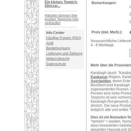
Ein kleines Teppich-
Bemerkungen:
Glossar...
U
Händler können ihre
großen Teppiche hier
D
verkaufen
Preis (inkl. MwSt.):
Info Center
Häufige Fragen (FAQ)
Voraussichtliche Lieferzei
AGB
4 - 8 Werktage
Bestellvorgang
Lieferung und Zahlung
Widerrufsrecht
Datenschutz
Mehr über die Provenien
Karabagh (auch: "Karabach
Kaukasus
-Region. Karab
Aserbaidjan
, deren Erde
Bevölkert wird Karabagh
zugewanderten Russen. D
Persien eine hohe Produ
Teppichs ist sein vorher
Karabagh-Rot genannt). Z
ähnlich. Die neue Produk
lediglich alte und antike 
Dies ist ein Nomaden-Te
"nemein" = weiden. Nomad
dünn besiedelten Gebiete
gesamten Hausrat und Ze