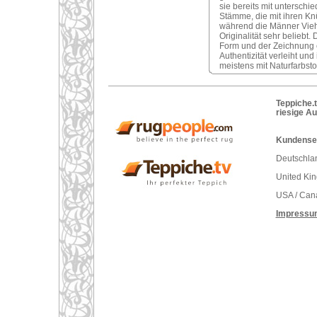
sie bereits mit unterschi
Stämme, die mit ihren Kn
während die Männer Vieh
Originalität sehr belieb
Form und der Zeichnung 
Authentizität verleiht u
meistens mit Naturfarbsto
Teppiche.t
riesige A
Kundenser
Deutschlan
United Ki
USA / Can
Impressu