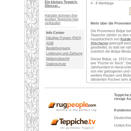
Ein kleines Teppich-
4 - 8 Werktage
Glossar...
Händler können ihre
großen Teppiche hier
verkaufen
Mehr über die Provenienz
Die Provenienz Bidjar be
Info Center
Teppiche zählen zu den s
Häufige Fragen (FAQ)
hauptsächlich von
Kurde
AGB
Afscharen
geknüpft werde
gearbeitet, so daß sie n
Bestellvorgang
(nämlich die Bidjar-Bindun
Lieferung und Zahlung
Widerrufsrecht
Dieser Bidjar, ca. 1910 h
wie "Fische im Teich". D
Datenschutz
Jahrhundert in Herat ents
von vier gebogenen und g
weitere Rauten und Blüt
stilisierten Fischen sehr 
Teppiche.t
riesige A
Kundenser
Deutschlan
United Ki