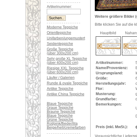
Artikelnummer:
Weitere größere Bilder (
Bitte klicken Sie auf die 
Moderne Teppiche
Orientteppiche
Hauptbild
Nahans
Unifarben/ungemustert
Seidenteppiche
Große Teppiche
(über 300x200 cm)
Sehr große XL Teppiche
(über 400x200 cm)
Artikelnummer:
Name/Provenienz:
B
Riesige XXL Teppiche
(über 600x200 cm)
Ursprungsland:
I
Läufer / Galerien
Größe:
Runde & ovale Teppiche
Herstellungsjahr:
Antike Teppiche
Flor:
Musterung:
Antike China Teppiche
Grundfarbe:
Blaue Teppiche
Bemerkungen:
Graue Teppiche
U
Braune Teppiche
Blaue Teppiche
Grüne Teppiche
Rot/pink/flieder/lila
Preis (inkl. MwSt.):
Beige/hell/cremefarben
Voraussichtliche Lieferzei