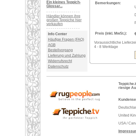
Ein kleines Teppich-
Bemerkungen:
Glossar...
U
Händler können ihre
großen Teppiche hier
verkaufen
Preis (inkl. MwSt.):
Info Center
Häufige Fragen (FAQ)
Voraussichtliche Lieferzei
AGB
4 - 8 Werktage
Bestellvorgang
Lieferung und Zahlung
Widerrufsrecht
Datenschutz
Teppiche.t
riesige A
Kundenser
Deutschlan
United Ki
USA / Can
Impressu