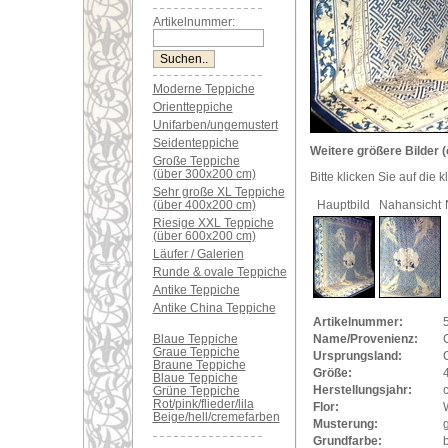
Artikelnummer:
Moderne Teppiche
Orientteppiche
Unifarben/ungemustert
Seidenteppiche
Weitere größere Bilder (
Große Teppiche
(über 300x200 cm)
Bitte klicken Sie auf die 
Sehr große XL Teppiche
(über 400x200 cm)
Hauptbild
Nahansicht
Riesige XXL Teppiche
(über 600x200 cm)
Läufer / Galerien
Runde & ovale Teppiche
Antike Teppiche
Antike China Teppiche
Artikelnummer:
Blaue Teppiche
Name/Provenienz:
Graue Teppiche
Ursprungsland:
Braune Teppiche
Größe:
Blaue Teppiche
Herstellungsjahr:
Grüne Teppiche
Rot/pink/flieder/lila
Flor:
Beige/hell/cremefarben
Musterung:
Grundfarbe:
b